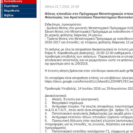
Εκπαίδευση
Σεμινάρια
Αθήνα 21.7.2016, 22:48
Νομοθεσία
Θέσεις σπουδών στο Πρόγραμμα Μεταπτυχιακών σπουδ
Βιβλία
Φιλολογίας του Αριστοτελείου Πανεπιστημίου Θεσσαλονί
Ειδικότερα, προκηρύσσει:
- Δώδεκα θέσεις στο μονοετές Μεταπτυχιακό Πρόγραμμα πλήρ
Είκοσι θέσεις στο Μεταπτυχιακό Πρόγραμμα με κατεύθυνση «
β) μερικής φοίτησης διάρκειας 24 μηνών.
- Τριάντα θέσεις στο Μεταπτυχιακό Πρόγραμμα με κατεύθυνσ
2016-2017 για σπουδές: α) πλήρους φοίτησης διάρκειας 12 μη
Οι αιτήσεις με όλα τα απαραίτητα δικαιολογητικά σε έντυπη 
Κτίριο Κ. Καραθεοδωρή-Διοίκησης), 10.00-12.00 καθημερινά
προθεσμία υποβολής των αιτήσεων. Παρακαλούνται οι υποψήφ
αποδεικτικό αποστολής και να μεριμνήσουν ώστε να φτάσουν 
όχι αργότερα από τις 2/9/2016.
Η έντυπη αίτηση βρίσκεται στον σύνδεσμο www.enl.auth.gr/
Οι υποψήφιοι είναι απαραίτητο επίσης να υποβάλουν ηλεκτρ
https://docs.google.com/forms/d/1cL5AwxlGLZDH9PLYECo
Προθεσμία Υποβολής: 14 Ιουλίου 2016 ως 29 Αυγούστου 20
Δικαιολογητικά:
1.
Αίτηση. Έντυπη και ηλεκτρονική.
2.
Βιογραφικό σημείωμα.
3.
Αντίγραφο πτυχίου. Για τους/τις αποφοίτους πανεπιστη
το Δ.Ο.Α.Τ.Α.Π., όπου αυτό είναι απαραίτητο (βλ. άρθρο 73, 
4.
Πιστοποιητικό αναλυτικής βαθμολογίας (με ακριβή μέσο 
5.
Αντίγραφα επιπλέον τίτλων σπουδών (εφόσον υπάρχο
6.
Προσωπική δήλωση στην αγγλική γλώσσα (αυτοπεριγραφ
πληροφορίες για τις σπουδές, τις γνώσεις, δεξιότητες και ικ
προγράμματος.
7.
Πιστοποιητικό επιπέδου τουλάχιστον Γ1, σύμφωνα με τ