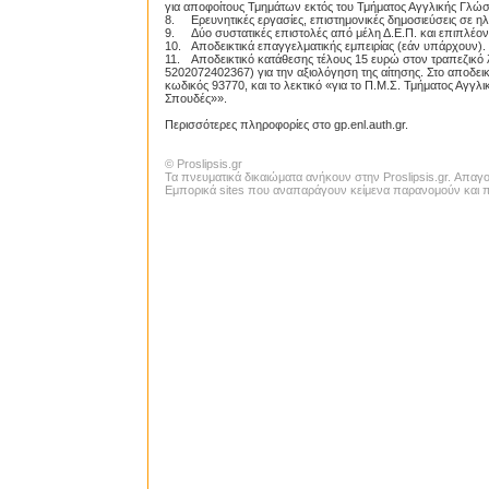
για αποφοίτους Τμημάτων εκτός του Τμήματος Αγγλικής Γλώσ
8.
Ερευνητικές εργασίες, επιστημονικές δημοσιεύσεις σε η
9.
Δύο συστατικές επιστολές από μέλη Δ.Ε.Π. και επιπλέο
10.
Αποδεικτικά επαγγελματικής εμπειρίας (εάν υπάρχουν).
11.
Αποδεικτικό κατάθεσης τέλους 15 ευρώ στον τραπεζικό
5202072402367) για την αξιολόγηση της αίτησης. Στο αποδεικ
κωδικός 93770, και το λεκτικό «για το Π.Μ.Σ. Τμήματος Αγγλ
Σπουδές»».
Περισσότερες πληροφορίες στο gp.enl.auth.gr.
© Proslipsis.gr
Τα πνευματικά δικαιώματα ανήκουν στην Proslipsis.gr. Απα
Εμπορικά sites που αναπαράγουν κείμενα παρανομούν και πα