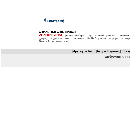
Επιστροφή
ΣΗΜΑΝΤΙΚΗ ΕΠΙΣΗΜΑΝΣΗ
ΑΠΑΓΟΡΕΥΕΤΑΙ
η με οποιονδήποτε τρόπο αναδημοσίευση, αναπαρ
χωρίς την γραπτή άδεια του εκδότη. Κάθε δημόσια αναφορά στο περ
δεοντολογία επιτάσσει.
[
Αρχική σελίδα
] [
Αγορά Εργασίας
] [
Επιχ
Διεύθυνση: Λ. Ρι