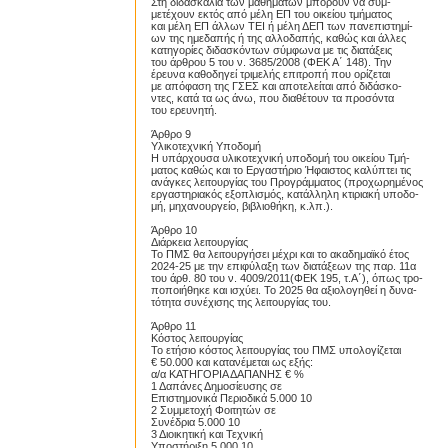
Στη διδασκαλία των μαθημάτων μπορούν να συμ-
μετέχουν εκτός από μέλη ΕΠ του οικείου τμήματος
και μέλη ΕΠ άλλων ΤΕΙ ή μέλη ΔΕΠ των πανεπιστημί-
ων της ημεδαπής ή της αλλοδαπής, καθώς και άλλες
κατηγορίες διδασκόντων σύμφωνα με τις διατάξεις
του άρθρου 5 του ν. 3685/2008 (ΦΕΚ Α΄ 148). Την
έρευνα καθοδηγεί τριμελής επιτροπή που ορίζεται
με απόφαση της ΓΣΕΣ και αποτελείται από διδάσκο-
ντες, κατά τα ως άνω, που διαθέτουν τα προσόντα
του ερευνητή.
Proslipsis.gr
Άρθρο 9
Υλικοτεχνική Υποδομή
Η υπάρχουσα υλικοτεχνική υποδομή του οικείου Τμή-
ματος καθώς και το Εργαστήριο Ήφαιστος καλύπτει τις
ανάγκες λειτουργίας του Προγράμματος (προχωρημένος
εργαστηριακός εξοπλισμός, κατάλληλη κτιριακή υποδο-
μή, μηχανουργείο, βιβλιοθήκη, κ.λπ.).
Άρθρο 10
Διάρκεια λειτουργίας
Το ΠΜΣ θα λειτουργήσει μέχρι και το ακαδημαϊκό έτος
2024-25 με την επιφύλαξη των διατάξεων της παρ. 11α
του άρθ. 80 του ν. 4009/2011(ΦΕΚ 195, τ.Α΄), όπως τρο-
ποποιήθηκε και ισχύει. Το 2025 θα αξιολογηθεί η δυνα-
τότητα συνέχισης της λειτουργίας του.
Άρθρο 11
Κόστος λειτουργίας
Το ετήσιο κόστος λειτουργίας του ΠΜΣ υπολογίζεται
€ 50.000 και κατανέμεται ως εξής:
α/α ΚΑΤΗΓΟΡΙΑ ΔΑΠΑΝΗΣ € %
1 Δαπάνες Δημοσίευσης σε
Επιστημονικά Περιοδικά 5.000 10
2 Συμμετοχή Φοιτητών σε
Συνέδρια 5.000 10
3 Διοικητική και Τεχνική
Υποστήριξη 5.000 10