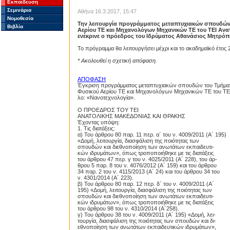
Εκπαίδευση
Σεμινάρια
Αθήνα 16.3.2017, 15:47
Νομοθεσία
Την λειτουργία προγράμματος μεταπτυχιακών σπουδών 
Βιβλία
Αερίου ΤΕ και Μηχανολόγων Μηχανικών ΤΕ του ΤΕΙ Ανατ
ενέκρινε ο πρόεδρος του Ιδρύματος Αθανάσιος Μητρόπ
Το πρόγραμμα θα λειτουργήσει μέχρι και το ακαδημαϊκό έτος 
* Ακολουθεί η σχετική απόφαση.
ΑΠΟΦΑΣΗ
Έγκριση προγράμματος μεταπτυχιακών σπουδών του Τμήματ
Φυσικού Αερίου ΤΕ και Μηχανολόγων Μηχανικών ΤΕ του ΤΕΙ 
λο: «Νανοτεχνολογία».
Ο ΠΡΟΕΔΡΟΣ ΤΟΥ ΤΕΙ
ΑΝΑΤΟΛΙΚΗΣ ΜΑΚΕΔΟΝΙΑΣ ΚΑΙ ΘΡΑΚΗΣ
Έχοντας υπόψη:
Proslipsis.gr
1. Τις διατάξεις:
α) Του άρθρου 80 παρ. 11 περ. α΄ του ν. 4009/2011 (A΄ 195)
«Δομή, λειτουργία, διασφάλιση της ποιότητας των
σπουδών και διεθνοποίηση των ανωτάτων εκπαιδευτι-
κών ιδρυμάτων», όπως τροποποιήθηκε με τις διατάξεις
του άρθρου 47 περ. γ του ν. 4025/2011 (A΄ 228), του άρ-
θρου 5 παρ. 8 του ν. 4076/2012 (A΄ 159) και του άρθρου
34 παρ. 2 του ν. 4115/2013 (A΄ 24) και του άρθρου 34 του
ν. 4301/2014 (A΄ 223).
β) Του άρθρου 80 παρ. 12 περ. δ΄ του ν. 4009/2011 (A΄
195) «Δομή, λειτουργία, διασφάλιση της ποιότητας των
σπουδών και διεθνοποίηση των ανωτάτων εκπαιδευτι-
κών ιδρυμάτων», όπως τροποποιήθηκε με τις διατάξεις
του άρθρου 98 του ν. 4310/2014 (A΄258).
γ) Του άρθρου 38 του ν. 4009/2011 (A΄ 195) «Δομή, λει-
τουργία, διασφάλιση της ποιότητας των σπουδών και δι-
εθνοποίηση των ανωτάτων εκπαιδευτικών ιδρυμάτων»,