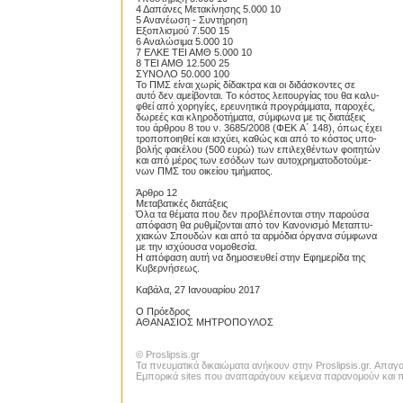
4 Δαπάνες Μετακίνησης 5.000 10
5 Ανανέωση - Συντήρηση
Εξοπλισμού 7.500 15
6 Αναλώσιμα 5.000 10
7 ΕΛΚΕ ΤΕΙ ΑΜΘ 5.000 10
8 ΤΕΙ ΑΜΘ 12.500 25
ΣΥΝΟΛΟ 50.000 100
Το ΠΜΣ είναι χωρίς δίδακτρα και οι διδάσκοντες σε
αυτό δεν αμείβονται. Το κόστος λειτουργίας του θα καλυ-
φθεί από χορηγίες, ερευνητικά προγράμματα, παροχές,
δωρεές και κληροδοτήματα, σύμφωνα με τις διατάξεις
του άρθρου 8 του ν. 3685/2008 (ΦΕΚ A΄ 148), όπως έχει
τροποποιηθεί και ισχύει, καθώς και από το κόστος υπο-
βολής φακέλου (500 ευρώ) των επιλεχθέντων φοιτητών
και από μέρος των εσόδων των αυτοχρηματοδοτούμε-
νων ΠΜΣ του οικείου τμήματος.
Proslipsis.gr
Άρθρο 12
Μεταβατικές διατάξεις
Όλα τα θέματα που δεν προβλέπονται στην παρούσα
απόφαση θα ρυθμίζονται από τον Κανονισμό Μεταπτυ-
χιακών Σπουδών και από τα αρμόδια όργανα σύμφωνα
με την ισχύουσα νομοθεσία.
Η απόφαση αυτή να δημοσιευθεί στην Εφημερίδα της
Κυβερνήσεως.
Καβάλα, 27 Ιανουαρίου 2017
Ο Πρόεδρος
ΑΘΑΝΑΣΙΟΣ ΜΗΤΡΟΠΟΥΛΟΣ
© Proslipsis.gr
Τα πνευματικά δικαιώματα ανήκουν στην Proslipsis.gr. Απα
Εμπορικά sites που αναπαράγουν κείμενα παρανομούν και πα