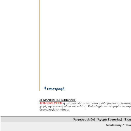
Επιστροφή
ΣΗΜΑΝΤΙΚΗ ΕΠΙΣΗΜΑΝΣΗ
ΑΠΑΓΟΡΕΥΕΤΑΙ
η με οποιονδήποτε τρόπο αναδημοσίευση, αναπαρ
χωρίς την γραπτή άδεια του εκδότη. Κάθε δημόσια αναφορά στο περ
δεοντολογία επιτάσσει.
[
Αρχική σελίδα
] [
Αγορά Εργασίας
] [
Επιχ
Διεύθυνση: Λ. Ρι