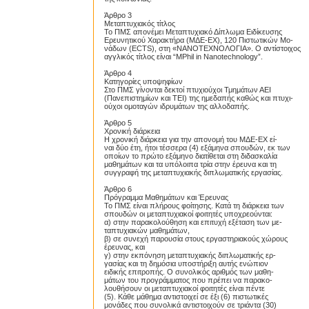
Άρθρο 3
Μεταπτυχιακός τίτλος
Το ΠΜΣ απονέμει Μεταπτυχιακό Δίπλωμα Ειδίκευσης
Ερευνητικού Χαρακτήρα (ΜΔΕ-ΕΧ), 120 Πιστωτικών Μο-
νάδων (ECTS), στη «ΝΑΝΟΤΕΧΝΟΛΟΓΙΑ». Ο αντίστοιχος
αγγλικός τίτλος είναι “MPhil in Nanotechnology”.
Άρθρο 4
Κατηγορίες υποψηφίων
Στο ΠΜΣ γίνονται δεκτοί πτυχιούχοι Τμημάτων ΑΕΙ
(Πανεπιστημίων και ΤΕΙ) της ημεδαπής καθώς και πτυχι-
ούχοι ομοταγών ιδρυμάτων της αλλοδαπής.
Άρθρο 5
Χρονική διάρκεια
Η χρονική διάρκεια για την απονομή του ΜΔΕ-ΕΧ εί-
ναι δύο έτη, ήτοι τέσσερα (4) εξάμηνα σπουδών, εκ των
οποίων το πρώτο εξάμηνο διατίθεται στη διδασκαλία
μαθημάτων και τα υπόλοιπα τρία στην έρευνα και τη
συγγραφή της μεταπτυχιακής διπλωματικής εργασίας.
Άρθρο 6
Πρόγραμμα Μαθημάτων και Έρευνας
Το ΠΜΣ είναι πλήρους φοίτησης. Κατά τη διάρκεια των
σπουδών οι μεταπτυχιακοί φοιτητές υποχρεούνται:
α) στην παρακολούθηση και επιτυχή εξέταση των με-
ταπτυχιακών μαθημάτων,
β) σε συνεχή παρουσία στους εργαστηριακούς χώρους
έρευνας, και
γ) στην εκπόνηση μεταπτυχιακής διπλωματικής ερ-
γασίας και τη δημόσια υποστήριξη αυτής ενώπιον
ειδικής επιτροπής. Ο συνολικός αριθμός των μαθη-
μάτων του προγράμματος που πρέπει να παρακο-
λουθήσουν οι μεταπτυχιακοί φοιτητές είναι πέντε
(5). Κάθε μάθημα αντιστοιχεί σε έξι (6) πιστωτικές
μονάδες που συνολικά αντιστοιχούν σε τριάντα (30)