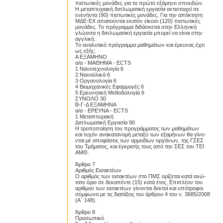
πιστωτικές μονάδες για το πρώτο εξάμηνο σπουδών.
Η μεταπτυχιακή διπλωματική εργασία αντιστοιχεί σε
ενενήντα (90) πιστωτικές μονάδες. Για την απόκτηση
ΜΔΕ-ΕΧ απαιτούνται εκατόν είκοσι (120) πιστωτικές
μονάδες. Το πρόγραμμα διδάσκεται στην Ελληνική
γλώσσα η διπλωματική εργασία μπορεί να είναι στην
αγγλική.
Το αναλυτικό πρόγραμμα μαθημάτων και έρευνας έχει
ως εξής:
Α ΕΞΑΜΗΝΟ
α/α - ΜΑΘΗΜΑ - ECTS
1 Νανοτεχνολογία 6
2 Νανοϋλικά 6
3 Οργανολογία 6
4 Βιομηχανικές Εφαρμογές 6
5 Ερευνητική Μεθοδολογία 6
ΣΥΝΟΛΟ 30
Β-Γ-Δ ΕΞΑΜΗΝΑ
α/α - ΕΡΕΥΝΑ - ECTS
1 Μεταπτυχιακή
Διπλωματική Εργασία 90
Η τροποποίηση του προγράμματος των μαθημάτων
και τυχόν ανακατανομή μεταξύ των εξαμήνων θα γίνο-
νται με αποφάσεις των αρμοδίων οργάνων, της ΓΣΕΣ
του Τμήματος, και έγκρισής τους από την ΣΕΣ του ΤΕΙ
ΑΜΘ.
Άρθρο 7
Αριθμός Εισακτέων
Ο αριθμός των εισακτέων στο ΠΜΣ ορίζεται κατά ανώ-
τατο όριο σε δεκαπέντε (15) κατά έτος. Επιπλέον του
αριθμού των εισακτέων γίνονται δεκτοί και υπότροφοι
σύμφωνα με τις διατάξεις του άρθρου 4 του ν. 3685/2008
(Α΄ 148).
Άρθρο 8
Προσωπικό