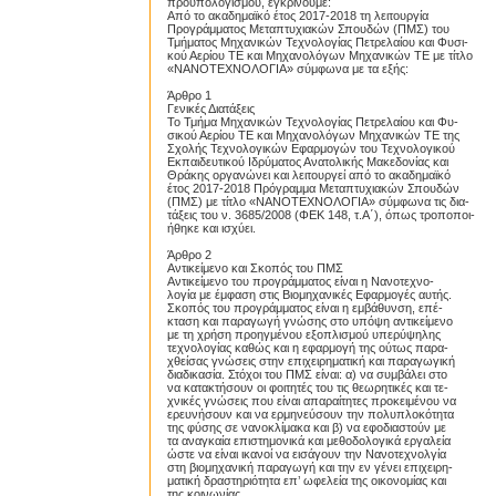
προϋπολογισμού, εγκρίνουμε:
Από το ακαδημαϊκό έτος 2017-2018 τη λειτουργία
Προγράμματος Μεταπτυχιακών Σπουδών (ΠΜΣ) του
Τμήματος Μηχανικών Τεχνολογίας Πετρελαίου και Φυσι-
κού Αερίου ΤΕ και Μηχανολόγων Μηχανικών ΤΕ με τίτλο
«ΝΑΝΟΤΕΧΝΟΛΟΓΙΑ» σύμφωνα με τα εξής:
Άρθρο 1
Γενικές Διατάξεις
Το Τμήμα Μηχανικών Τεχνολογίας Πετρελαίου και Φυ-
σικού Αερίου ΤΕ και Μηχανολόγων Μηχανικών ΤΕ της
Σχολής Τεχνολογικών Εφαρμογών του Τεχνολογικού
Εκπαιδευτικού Ιδρύματος Ανατολικής Μακεδονίας και
Θράκης οργανώνει και λειτουργεί από το ακαδημαϊκό
έτος 2017-2018 Πρόγραμμα Μεταπτυχιακών Σπουδών
(ΠΜΣ) με τίτλο «ΝΑΝΟΤΕΧΝΟΛΟΓΙΑ» σύμφωνα τις δια-
τάξεις του ν. 3685/2008 (ΦΕΚ 148, τ.A΄), όπως τροποποι-
ήθηκε και ισχύει.
Proslipsis.gr
Άρθρο 2
Αντικείμενο και Σκοπός του ΠΜΣ
Αντικείμενο του προγράμματος είναι η Νανοτεχνο-
λογία με έμφαση στις Βιομηχανικές Εφαρμογές αυτής.
Σκοπός του προγράμματος είναι η εμβάθυνση, επέ-
κταση και παραγωγή γνώσης στο υπόψη αντικείμενο
με τη χρήση προηγμένου εξοπλισμού υπερύψηλης
τεχνολογίας καθώς και η εφαρμογή της ούτως παρα-
χθείσας γνώσεις στην επιχειρηματική και παραγωγική
διαδικασία. Στόχοι του ΠΜΣ είναι: α) να συμβάλει στο
να κατακτήσουν οι φοιτητές του τις θεωρητικές και τε-
χνικές γνώσεις που είναι απαραίτητες προκειμένου να
ερευνήσουν και να ερμηνεύσουν την πολυπλοκότητα
της φύσης σε νανοκλίμακα και β) να εφοδιαστούν με
τα αναγκαία επιστημονικά και μεθοδολογικά εργαλεία
ώστε να είναι ικανοί να εισάγουν την Νανοτεχνολγία
στη βιομηχανική παραγωγή και την εν γένει επιχειρη-
ματική δραστηριότητα επ’ ωφελεία της οικονομίας και
της κοινωνίας.