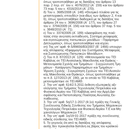
όπως τροποποιήθηκε με τις διατάξεις του άρθρου 13
παρ. 2 περ. στ΄ του ν. 4076/2012 (A΄ 159) και του άρθρου
73 παρ. 5 του ν. 4316/2014 (A΄ 270).
δ) Του ν. 3685/2008 (A΄ 148) «Θεσμικό πλαίσιο για τις
μεταπτυχιακές σπουδές» (και ιδίως των άρθρων 2, 4 και
6), όπως τροποποιήθηκε διαδοχικά με τις διατάξεις του
άρθρου 24 του ν. 3696/2008 (A΄ 177), του άρθρου 27
του ν. 3794/2009 (A΄ 156) και του άρθρου 37 παρ. 5 του
ν. 3848/2010 (A΄ 71).
ε) Του ν. 3374/2005 (A΄ 189) «Διασφάλιση της ποιό-
τητας στην ανώτατη εκπαίδευση, Σύστημα μεταφοράς
και συσσώρευσης πιστωτικών μονάδων - Παράρτημα
Διπλώματος», όπως τροποποιήθηκε και ισχύει.
στ) Της υπ’ αριθ. Φ.5/89656/Β3/2007 (Β΄ 1466) υπουργι-
κής απόφασης «Εφαρμογή του Συστήματος Μεταφοράς
και Συσσώρευσης Πιστωτικών Μονάδων».
ζ) Του π.δ. 87/2013 (A΄ 129): «Μετονομασία του ΤΕΙ
Καβάλας σε ΤΕΙ Ανατολικής Μακεδονίας και Θράκης -
Μετονομασία Σχολής και Τμημάτων - Συγχώνευση Τμη-
μάτων - Κατάργηση Παραρτημάτων και Τμημάτων -
Ίδρυση Σχολής - Συγκρότηση Σχολών του ΤΕΙ Ανατολι-
κής Μακεδονίας και Θράκης», όπως τροποποιήθηκε με
το π.δ. 127/2013 (A΄ 190), με το οποίο το ΤΕΙ Καβάλας
μετονομάστηκε σε ΤΕΙ ΑΜΘ.
2. Την υπ’ αριθ. 614/2.5.2011 έκθεση εξωτερικής αξι-
ολόγησης του Τμήματος Τεχνολογίας Πετρελαίου και
Φυσικού Αερίου του ΤΕΙ Καβάλας από την Αρχή Δια-
σφάλισης και Πιστοποίησης Ποιότητας Ανώτατης Εκ-
παίδευσης.
Proslipsis.gr
3. Την υπ’ αριθ. 5η/17-1-2017 (θ.1ο) πράξη της Γενικής
Συνέλευσης Ειδικής Σύνθεσης του Τμήματος Μηχανικών
Τεχνολογίας Πετρελαίου και Φυσικού Αερίου Τ.Ε και Μη-
χανολόγων Μηχανικών Τ.Ε..
4. Την υπ’ αριθ. 1η/19-01-2017 πράξη της συνέλευσης
ειδικής σύνθεσης του ΤΕΙ ΑΜΘ.
5. Το γεγονός ότι από τις διατάξεις της απόφασης
αυτής δεν προκαλείται δαπάνη εις βάρος του κρατικού