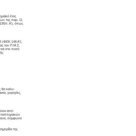
ημαϊκό έτος
εων της παρ. 11
195/τ. Α'), όπως
8 (ΦΕΚ 148 Α'),
ας του Π.Μ.Σ.
εται στο ποσό
ής:
ς θα καλυ-
ατα, χορηγίες,
ούσα από-
Μεταπτυχιακών
γανα, σύμφωνα
ημερίδα της