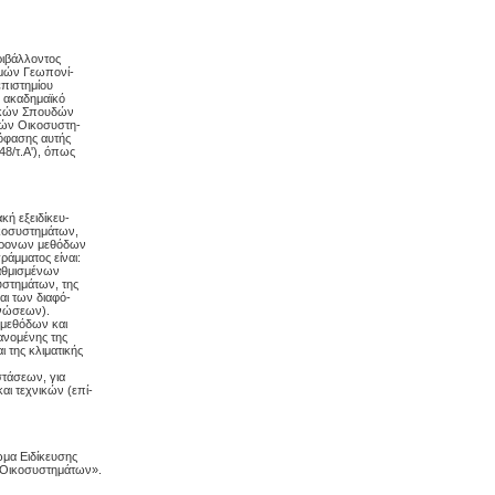
ριβάλλοντος
μών Γεωπονί-
επιστημίου
ο ακαδημαϊκό
ακών Σπουδών
κών Οικοσυστη-
πόφασης αυτής
148/τ.Α'), όπως
ακή εξειδίκευ-
κοσυστημάτων,
γχρονων μεθόδων
ράμματος είναι:
αθμισμένων
υστημάτων, της
αι των διαφό-
νώσεων).
 μεθόδων και
ανομένης της
 της κλιματικής
στάσεων, για
ι τεχνικών (επί-
ωμα Ειδίκευσης
 Οικοσυστημάτων».