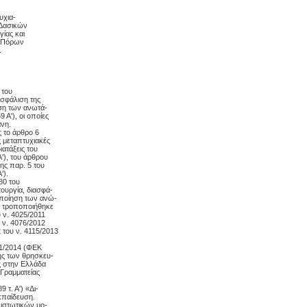
υχια-
 Δασικών
ίας και
ν Πόρων
.
 του
ασφάλιση της
ση των ανωτά-
Α'), οι οποίες
ανη.
ως το άρθρο 6
ς μεταπτυχιακές
ατάξεις του
Α'), του άρθρου
της παρ. 5 του
').
 80 του
τουργία, διασφά-
οποίηση των ανώ-
ς τροποποιήθηκε
υ ν. 4025/2011
υ ν. 4076/2012
2 του ν. 4115/2013
301/2014 (ΦΕΚ
ής των θρησκευ-
ς στην Ελλάδα
 Γραμματείας
 τ. Α') «Δι-
κπαίδευση.
ιστωτικών μο-