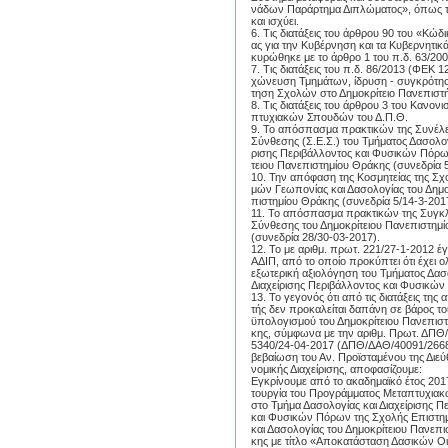
νάδων Παράρτημα Διπλώματος», όπως 
και ισχύει.
6. Τις διατάξεις του άρθρου 90 του «Κώδ
ας για την Κυβέρνηση και τα Κυβερνητι
κυρώθηκε με το άρθρο 1 του π.δ. 63/2005
7. Τις διατάξεις του π.δ. 86/2013 (ΦΕΚ 12
χώνευση Τμημάτων, ίδρυση - συγκρότη
τηση Σχολών στο Δημοκρίτειο Πανεπιστ
8. Τις διατάξεις του άρθρου 3 του Κανον
πτυχιακών Σπουδών του Δ.Π.Θ.
9. Το απόσπασμα πρακτικών της Συνέλε
Σύνθεσης (Σ.Ε.Σ.) του Τμήματος Δασολογί
ρισης Περιβάλλοντος και Φυσικών Πόρω
τειου Πανεπιστημίου Θράκης (συνεδρία 5
10. Την απόφαση της Κοσμητείας της Σχ
μών Γεωπονίας και Δασολογίας του Δημο
πιστημίου Θράκης (συνεδρία 5/14-3-201
11. Το απόσπασμα πρακτικών της Συγκλ
Σύνθεσης του Δημοκρίτειου Πανεπιστημ
(συνεδρία 28/30-03-2017).
Proslipsis.gr
12. Το με αριθμ. πρωτ. 221/27-1-2012 έ
ΑΔΙΠ, από το οποίο προκύπτει ότι έχει 
εξωτερική αξιολόγηση του Τμήματος Δασ
Διαχείρισης Περιβάλλοντος και Φυσικώ
13. Το γεγονός ότι από τις διατάξεις της
τής δεν προκαλείται δαπάνη σε βάρος το
ϋπολογισμού του Δημοκρίτειου Πανεπισ
κης, σύμφωνα με την αριθμ. Πρωτ. ΔΠΘ
5340/24-04-2017 (ΔΠΘ/ΔΑΘ/40091/2668
βεβαίωση του Αν. Προϊσταμένου της Διε
νομικής Διαχείρισης, αποφασίζουμε:
Εγκρίνουμε από το ακαδημαϊκό έτος 2017
τουργία του Προγράμματος Μεταπτυχι
στο Τμήμα Δασολογίας και Διαχείρισης Π
και Φυσικών Πόρων της Σχολής Επιστ
και Δασολογίας του Δημοκρίτειου Πανεπι
κης με τίτλο «Αποκατάσταση Δασικών Ο