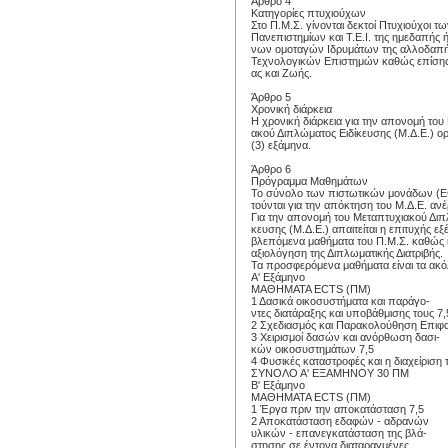
Άρθρο 4
Κατηγορίες πτυχιούχων
Στο Π.Μ.Σ. γίνονται δεκτοί Πτυχιούχοι 
Πανεπιστημίων και Τ.Ε.Ι. της ημεδαπής
νων ομοταγών Ιδρυμάτων της αλλοδαπής
Τεχνολογικών Επιστημών καθώς επίσης
ας και Ζωής.
Άρθρο 5
Χρονική διάρκεια
Η χρονική διάρκεια για την απονομή του
ακού Διπλώματος Ειδίκευσης (Μ.Δ.Ε.) ορί
(3) εξάμηνα.
Άρθρο 6
Πρόγραμμα Μαθημάτων
Το σύνολο των πιστωτικών μονάδων (E
τούνται για την απόκτηση του Μ.Δ.Ε. ανέ
Για την απονομή του Μεταπτυχιακού Διπ
κευσης (Μ.Δ.Ε.) απαιτείται η επιτυχής ε
βλεπόμενα μαθήματα του Π.Μ.Σ. καθώς κ
αξιολόγηση της Διπλωματικής Διατριβής.
Τα προσφερόμενα μαθήματα είναι τα ακ
Α' Εξάμηνο
ΜΑΘΗΜΑΤΑ ECTS (ΠΜ)
1 Δασικά οικοσυστήματα και παράγο-
ντες διατάραξης και υποβάθμισης τους 7,
2 Σχεδιασμός και Παρακολούθηση Επιφα
3 Χειρισμοί δασών και ανόρθωση δασι-
κών οικοσυστημάτων 7,5
4 Φυσικές καταστροφές και η διαχείριση 
ΣΥΝΟΛΟ Α' ΕΞΑΜΗΝΟΥ 30 ΠΜ
Β' Εξάμηνο
ΜΑΘΗΜΑΤΑ ECTS (ΠΜ)
1 Έργα πριν την αποκατάσταση 7,5
2 Αποκατάσταση εδαφών - αδρανών
υλικών - επανεγκατάσταση της βλά-
στησης σε έντονα διαταραγμένες