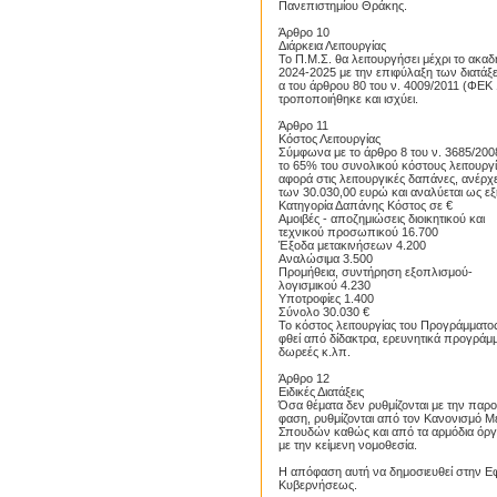
Πανεπιστημίου Θράκης.
Άρθρο 10
Διάρκεια Λειτουργίας
Το Π.Μ.Σ. θα λειτουργήσει μέχρι το ακαδ
2024-2025 με την επιφύλαξη των διατάξ
α του άρθρου 80 του ν. 4009/2011 (ΦΕΚ 
τροποποιήθηκε και ισχύει.
Άρθρο 11
Κόστος Λειτουργίας
Σύμφωνα με το άρθρο 8 του ν. 3685/200
το 65% του συνολικού κόστους λειτουργί
αφορά στις λειτουργικές δαπάνες, ανέρχ
των 30.030,00 ευρώ και αναλύεται ως εξ
Κατηγορία Δαπάνης Κόστος σε €
Αμοιβές - αποζημιώσεις διοικητικού και
τεχνικού προσωπικού 16.700
Έξοδα μετακινήσεων 4.200
Αναλώσιμα 3.500
Προμήθεια, συντήρηση εξοπλισμού-
λογισμικού 4.230
Υποτροφίες 1.400
Σύνολο 30.030 €
Το κόστος λειτουργίας του Προγράμματο
φθεί από δίδακτρα, ερευνητικά προγράμμ
δωρεές κ.λπ.
Άρθρο 12
Ειδικές Διατάξεις
Όσα θέματα δεν ρυθμίζονται με την παρ
φαση, ρυθμίζονται από τον Κανονισμό 
Σπουδών καθώς και από τα αρμόδια όρ
με την κείμενη νομοθεσία.
Proslipsis.gr
Η απόφαση αυτή να δημοσιευθεί στην Εφ
Κυβερνήσεως.