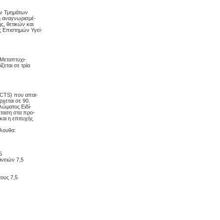
των Τμημάτων
 ή αναγνωρισμέ-
, θετικών και
 Επιστημών Υγεί-
 Μεταπτυχι-
ζεται σε τρία
CTS) που απαι-
ρχεται σε 90.
λώματος Ειδί-
ξέταση στα προ-
αι η επιτυχής
όλουθα:
5
νειών 7,5
τους 7,5