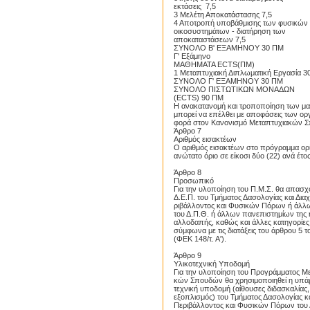
εκτάσεις 7,5
Proslipsis.gr
3 Μελέτη Αποκατάστασης 7,5
4 Αποτροπή υποβάθμισης των φυσικών
οικοσυστημάτων - διατήρηση των
αποκαταστάσεων 7,5
ΣΥΝΟΛΟ Β' ΕΞΑΜΗΝΟΥ 30 ΠΜ
Γ' Εξάμηνο
ΜΑΘΗΜΑΤΑ ECTS(ΠΜ)
1 Μεταπτυχιακή Διπλωματική Εργασία 3
ΣΥΝΟΛΟ Γ' ΕΞΑΜΗΝΟΥ 30 ΠΜ
ΣΥΝΟΛΟ ΠΙΣΤΩΤΙΚΩΝ ΜΟΝΑΔΩΝ
(ECTS) 90 ΠΜ
Η ανακατανομή και τροποποίηση των μ
μπορεί να επέλθει με αποφάσεις των ορ
φορά στον Κανονισμό Μεταπτυχιακών 
Άρθρο 7
Αριθμός εισακτέων
Ο αριθμός εισακτέων στο πρόγραμμα ορίζ
ανώτατο όριο σε είκοσι δύο (22) ανά έτος
Άρθρο 8
Προσωπικό
Για την υλοποίηση του Π.Μ.Σ. θα απασ
Δ.Ε.Π. του Τμήματος Δασολογίας και Διαχ
ριβάλλοντος και Φυσικών Πόρων ή άλ
του Δ.Π.Θ. ή άλλων πανεπιστημίων της 
αλλοδαπής, καθώς και άλλες κατηγορίε
σύμφωνα με τις διατάξεις του άρθρου 5 τ
(ΦΕΚ 148/τ. Α').
Proslipsis.gr
Άρθρο 9
Υλικοτεχνική Υποδομή
Για την υλοποίηση του Προγράμματος Μ
κών Σπουδών θα χρησιμοποιηθεί η υπά
τεχνική υποδομή (αίθουσες διδασκαλίας,
εξοπλισμός) του Τμήματος Δασολογίας κα
Περιβάλλοντος και Φυσικών Πόρων του 