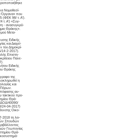
τροποποιήθηκε
ικα Νομοθεσί-
κά Όργανα» που
 (ΦΕΚ 98/ τ. Α').
4 τ. Α') «Συγ-
ση - ανασυγκρό-
ήμιο Θράκης».
ισμού Μετα-
υσης Ειδικής
ας και Διαχεί-
ν του Δημοκρί-
/14-2-2017).
ολής Επιστη-
κρίτειου Πανε-
7).
ήτου Ειδικής
ίου Θράκης
γγραφο της
ολοκληρωθεί η
ολογίας και
ν Πόρων.
 απόφασης αυ-
υ τακτικού προ-
τημίου Θρά-
/ΔΟΔ/40090/
/24-04-2017)
ύθυνσης Οικο-
-2018 τη λει-
ακών Σπουδών
εριβάλλοντος
ημών Γεωπονίας
στημίου Θρά-
ικοσυστημά-