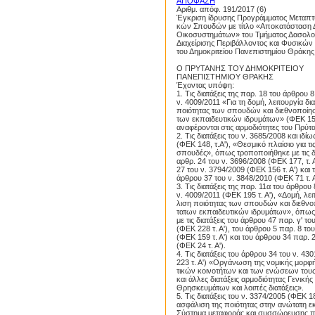
ΑΠΟΦΑΣΗ
Αριθμ. απόφ. 191/2017 (6)
Έγκριση ίδρυσης Προγράμματος Μεταπτ
κών Σπουδών με τίτλο «Αποκατάσταση
Οικοσυστημάτων» του Τμήματος Δασολογ
Διαχείρισης Περιβάλλοντος και Φυσικώ
του Δημοκριτείου Πανεπιστημίου Θράκης
Ο ΠΡΥΤΑΝΗΣ ΤΟΥ ΔΗΜΟΚΡΙΤΕΙΟΥ
ΠΑΝΕΠΙΣΤΗΜΙΟΥ ΘΡΑΚΗΣ
Έχοντας υπόψη:
1. Τις διατάξεις της παρ. 18 του άρθρου 8
ν. 4009/2011 «Για τη δομή, λειτουργία δι
ποιότητας των σπουδών και διεθνοποίη
των εκπαιδευτικών ιδρυμάτων» (ΦΕΚ 159 
αναφέρονται στις αρμοδιότητες του Πρύτ
2. Τις διατάξεις του ν. 3685/2008 και ιδί
(ΦΕΚ 148, τ.Α'), «Θεσμικό πλαίσιο για τι
σπουδές», όπως τροποποιήθηκε με τις δι
αρθρ. 24 του ν. 3696/2008 (ΦΕΚ 177, τ. 
27 του ν. 3794/2009 (ΦΕΚ 156 τ. Α') και 
άρθρου 37 του ν. 3848/2010 (ΦΕΚ 71 τ. Α
3. Τις διατάξεις της παρ. 11α του άρθρου
ν. 4009/2011 (ΦΕΚ 195 τ. Α'), «Δομή, λει
λιση ποιότητας των σπουδών και διεθν
τατων εκπαιδευτικών ιδρυμάτων», όπω
με τις διατάξεις του άρθρου 47 παρ. γ' το
(ΦΕΚ 228 τ. Α'), του άρθρου 5 παρ. 8 το
(ΦΕΚ 159 τ. Α') και του άρθρου 34 παρ. 
(ΦΕΚ 24 τ. Α').
4. Τις διατάξεις του άρθρου 34 του ν. 4
223 τ. Α') «Οργάνωση της νομικής μορφ
τικών κοινοτήτων και των ενώσεων του
και άλλες διατάξεις αρμοδιότητας Γενικής
Θρησκευμάτων και λοιπές διατάξεις».
5. Τις διατάξεις του ν. 3374/2005 (ΦΕΚ 189
ασφάλιση της ποιότητας στην ανώτατη ε
Σύστημα μεταφοράς και συσσώρευσης π