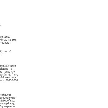
0
αθημάτων
γάνων και ανα-
Σπουδών.
εται κατ'
.
χοληθούν μέλη
είρισης Πε-
λων Τμημάτων
ημεδαπής ή της
ς διδασκόντων
ου ν. 3685/2008
εταπτυχια-
ρχουσα υλικο-
 βιβλιοθήκες,
ι Διαχείρισης
Δημοκρίτειου