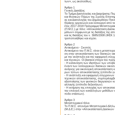
των», ως ακολούθως:
Άρθρο 1
Γενικές Διατάξεις
Το Τμήμα Δασολογίας και Διαχείρισης Πε
και Φυσικών Πόρων της Σχολής Επιστη
ας και Δασολογίας του Δημοκρίτειου Παν
Θράκης οργανώνει και λειτουργεί από τ
έτος 2017-2018 Πρόγραμμα Μεταπτυχι
(Π.Μ.Σ.) με τίτλο: «Αποκατάσταση Δασι
μάτων» σύμφωνα με τις διατάξεις της α
και τις διατάξεις του ν. 3685/2008 (ΦΕΚ 
τροποποιήθηκε και ισχύει.
Άρθρο 2
Αντικείμενο - Σκοπός
Αντικείμενο του Π.Μ.Σ. είναι η μεταπτυχι
ση στην αποκατάσταση των δασικών οι
με την ανάπτυξη και την εφαρμογή σύ
και τεχνικών. Οι βασικοί στόχοι του προγ
- Η κατανόηση των ιδιοτήτων των υποβ
έναντι των λειτουργικών δασικών οικοσ
ανάγκης για οικολογική αποκατάσταση κ
ρων τύπων αποκατάστασης (επίπεδο γ
- Η ανάπτυξη και εφαρμογή σύγχρονων
τεχνικών αποκατάστασης, συμπεριλαμβ
αξιοποίησης των φυσικών διεργασιών και
αλλαγής (επίπεδο δεξιοτήτων).
- Η εκτίμηση της επιτυχίας των αποκατα
την επιλογή των κατάλληλων μεθόδων κα
πεδο στάσεων).
Άρθρο 3
Μεταπτυχιακοί τίτλοι
Proslipsis.gr
Το Π.Μ.Σ. απονέμει Μεταπτυχιακό Δίπλ
(Μ.Δ.Ε.) στην «Αποκατάσταση Δασικών