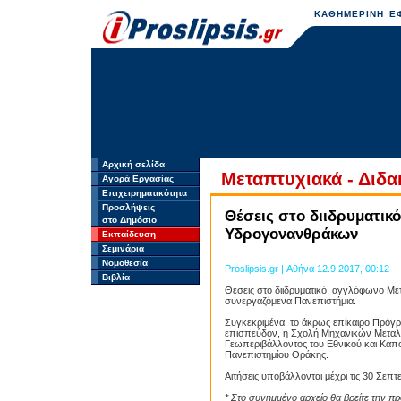
ΚΑΘΗΜΕΡΙΝΗ ΕΦ
Αρχική σελίδα
Μεταπτυχιακά - Διδα
Αγορά Εργασίας
Επιχειρηματικότητα
Προσλήψεις
Θέσεις στο διιδρυματικ
στο Δημόσιο
Υδρογονανθράκων
Εκπαίδευση
Σεμινάρια
Νομοθεσία
Proslipsis.gr | Αθήνα 12.9.2017, 00:12
Βιβλία
Θέσεις στο διιδρυματικό, αγγλόφωνο Μ
συνεργαζόμενα Πανεπιστήμια.
Συγκεκριμένα, το άκρως επίκαιρο Πρόγρ
επισπεύδον, η Σχολή Μηχανικών Μεταλλ
Γεωπεριβάλλοντος του Εθνικού και Καπ
Πανεπιστημίου Θράκης.
Αιτήσεις υποβάλλονται μέχρι τις 30 Σεπτ
* Στο συνημμένο αρχείο θα βρείτε την π