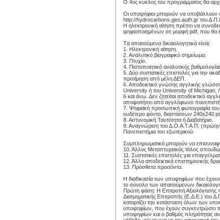
Ο 4ος κύκλος του προγράμματος θα αρχί
Οι υποψήφιοι μπορούν να υποβάλλουν αι
http://hydrocarbons.geo.auth.gr του Δ.Π
Η ηλεκτρονική αίτηση πρέπει να συνοδεύ
ψηφιοποιημένων σε μορφή pdf, που θα επ
Tα απαιτούμενα δικαιολογητικά είναι:
1. Ηλεκτρονική αίτηση.
2. Αναλυτικό βιογραφικό σημείωμα.
3. Πτυχίο.
4. Πιστοποιητικό αναλυτικής βαθμολογία
5. Δύο συστατικές επιστολές για την ακ
προτίμηση από μέλη ΔΕΠ.
6. Αποδεικτικό γνώσης αγγλικής γλώσσα
University ή του University of Michigan,
6 και άνω. Δεν ζητείται αποδεικτικό αγ
αποφοιτήσει από αγγλόφωνο πανεπιστή
7. Ψηφιακή προσωπική φωτογραφία του 
ουδέτερο φόντο, διαστάσεων 240x240 pi
8. Αστυνομική Ταυτότητα ή Διαβατήριο.
9. Αναγνώριση του Δ.Ο.Α.Τ.Α.Π. (πρώην
Πανεπιστήμια του εξωτερικού.
Proslipsis
Συμπληρωματικά μπορούν να επισυναφ
10. Άλλος Μεταπτυχιακός τίτλος σπουδώ
11. Συστατικές επιστολές για επαγγελματ
12. Άλλα αποδεικτικά επιστημονικής δρασ
13. Πρόσθετα προσόντα.
Η διαδικασία των υποψηφίων που έχουν
το σύνολο των απαιτούμενων δικαιολογητ
Πρώτη φάση: Η Επιτροπή Αξιολόγησης πο
Διατμηματικής Επιτροπής (Ε.Δ.Ε.) του Δ.Π
καταρτίζει την κατάσταση όλων των υποψ
υποψηφίων, που έχουν συγκεντρώσει τ
υποψηφίων και ο βαθμός πληρότητας αυ