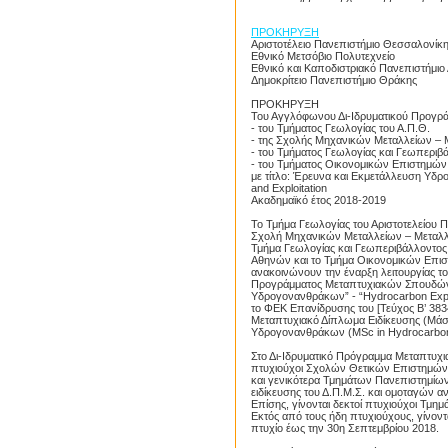
ΠΡΟΚΗΡΥΞΗ
Αριστοτέλειο Πανεπιστήμιο Θεσσαλονίκ
Εθνικό Μετσόβιο Πολυτεχνείο
Εθνικό και Καποδιστριακό Πανεπιστήμι
Δημοκρίτειο Πανεπιστήμιο Θράκης
ΠΡΟΚΗΡΥΞΗ
Του Αγγλόφωνου Δι-Ιδρυματικού Προγ
- του Τμήματος Γεωλογίας του Α.Π.Θ.
- της Σχολής Μηχανικών Μεταλλείων –
- του Τμήματος Γεωλογίας και Γεωπεριβά
- του Τμήματος Οικονομικών Επιστημών 
με τίτλο: Έρευνα και Εκμετάλλευση Υδ
and Exploitation
Ακαδημαϊκό έτος 2018-2019
Το Τμήμα Γεωλογίας του Αριστοτελείου 
Σχολή Μηχανικών Μεταλλείων – Μεταλλ
Τμήμα Γεωλογίας και Γεωπεριβάλλοντος 
Αθηνών και το Τμήμα Οικονομικών Επισ
ανακοινώνουν την έναρξη λειτουργίας τ
Προγράμματος Μεταπτυχιακών Σπουδών 
Υδρογονανθράκων” - “Hydrocarbon Explo
το ΦΕΚ Επανίδρυσης του [Τεύχος Β’ 3834
Μεταπτυχιακό Δίπλωμα Ειδίκευσης (Μάσ
Υδρογονανθράκων (MSc in Hydrocarbon E
Στο Δι-Ιδρυματικό Πρόγραμμα Mεταπτυχι
πτυχιούχοι Σχολών Θετικών Επιστημών
και γενικότερα Τμημάτων Πανεπιστημίων
ειδίκευσης του Δ.Π.Μ.Σ. και ομοταγών
Επίσης, γίνονται δεκτοί πτυχιούχοι Τμη
Εκτός από τους ήδη πτυχιούχους, γίνοντ
πτυχίο έως την 30η Σεπτεμβρίου 2018.