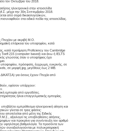
σει τον Οκτώβριο του 2018.
τήσεις ηλεκτρονικά στην ιστοσελίδα
.Μ.Σ. μέχρι την 30η Σεπτεμβρίου 2018.
εται από σειρά δικαιολογητικών,
ισυναφθούν στα ειδικά πεδία της ιστοσελίδας.
ς Πτυχίου με ακριβή Μ.Ο.
αδημαϊκή επάρκεια του υποψηφίου, κατά
ς, κατά προτίμηση Proficiency του Cambridge
 ή Toefl 215 (computer based) και άνω ή IELTS
γλικής γλώσσας όταν ο υποψήφιος έχει
μιο.
υποψηφίου, πρόσφατη, έγχρωμη, ευκρινής, σε
xels, σε μορφή jpg, μεγέθους έως 2 MB.
 ΔΙΚΑΤΣΑ) για όσους έχουν Πτυχία από
.gr
θούν, εφόσον υπάρχουν:
ν.
ική εμπειρία από εργοδότες.
τηριότητας ή/και επαγγελματικής εμπειρίας.
 υποβάλλει εμπρόθεσμα ηλεκτρονική αίτηση και
ικών γίνεται σε τρεις φάσεις:
υ αποτελείται από μέλη της Ειδικής
.Μ.Σ., αξιολογεί τις υποβληθείσες αιτήσεις,
ηφίων και προκρίνει για συνέντευξη τον αριθμό
ην υψηλότερη βαθμολογία. Τα προσόντα των
τών συναξιολογούνται με πολυκριτηριακή