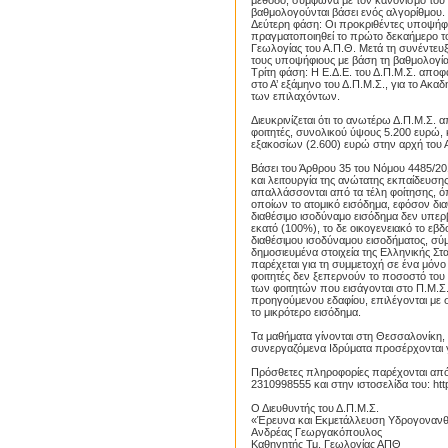
μέθοδο, σύμφωνα με τον κανονισμό το
βαθμολογούνται βάσει ενός αλγορίθμου.
Δεύτερη φάση: Οι προκριθέντες υποψήφι
πραγματοποιηθεί το πρώτο δεκαήμερο τ
Γεωλογίας του Α.Π.Θ. Μετά τη συνέντευ
τους υποψήφιους με βάση τη βαθμολογία
Τρίτη φάση: Η Ε.Δ.Ε. του Δ.Π.Μ.Σ. αποφα
στο Α’ εξάμηνο του Δ.Π.Μ.Σ., για το Ακα
των επιλαχόντων.
Διευκρινίζεται ότι το ανωτέρω Δ.Π.Μ.Σ. 
φοιτητές, συνολικού ύψους 5.200 ευρώ,
εξακοσίων (2.600) ευρώ στην αρχή του Α
Βάσει του Άρθρου 35 του Νόμου 4485/2
και λειτουργία της ανώτατης εκπαίδευσης,
απαλλάσσονται από τα τέλη φοίτησης, όπ
οποίων το ατομικό εισόδημα, εφόσον διαθ
διαθέσιμο ισοδύναμο εισόδημα δεν υπερβ
εκατό (100%), το δε οικογενειακό το εβδ
διαθέσιμου ισοδύναμου εισοδήματος, σ
δημοσιευμένα στοιχεία της Ελληνικής Στ
παρέχεται για τη συμμετοχή σε ένα μόν
φοιτητές δεν ξεπερνούν το ποσοστό του 
των φοιτητών που εισάγονται στο Π.Μ.Σ.
προηγούμενου εδαφίου, επιλέγονται με 
το μικρότερο εισόδημα.
Proslipsis.gr
Τα μαθήματα γίνονται στη Θεσσαλονίκη, 
συνεργαζόμενα Ιδρύματα προσέρχονται γ
Πρόσθετες πληροφορίες παρέχονται από
2310998555 και στην ιστοσελίδα του: htt
Ο Διευθυντής του Δ.Π.Μ.Σ.
«Έρευνα και Εκμετάλλευση Υδρογοναν
Ανδρέας Γεωργακόπουλος
Καθηγητής Τμ. Γεωλογίας ΑΠΘ