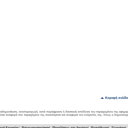
Κορυφή σελίδ
αδημοσίευση, αναπαραγωγή, κατά παράφραση ή διασκευή απόδοση του περιεχομένου της εφημερ
όσια αναφορά στο περιεχόμενο της συνεπάγεται και αναφορά του ονόματός της, όπως η δημοσιογ
ορά Εργασίας
] [
Επιχειρηματικότητα
] [
Προσλήψεις στο Δημόσιο
] [
Εκπαίδευση
] [
Σεμινάρια
] 