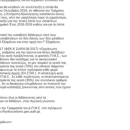
υ Προγράμματος Μεταπτυχιακών Σπουδών και
οι θα κληθούν σε συνέντευξη η οποία θα
ου Οκτωβρίου 2018, σε αίθουσα του Τμήματος
ξη, η Επιτροπή Αξιολόγησης κατατάσσει όλους
 τους, από την υψηλότερη προς τη χαμηλότερη.
σίζει για την τελική λίστα των εισακτέων
δημαϊκό Έτος 2018-2019 καθώς και για τη λίστα
απαιτεί την καταβολή διδάκτρων από τους
 καταβλητέων σε δύο δόσεις των δύο χιλιάδων
’ Εξαμήνου και στην αρχή του Γ’ Εξαμήνου.
017 (ΦΕΚ Α’ 114/04.08.2017) «Οργάνωση
 ρυθμίσεις για την έρευνα και άλλες διατάξεις»
ου αυτά προβλέπονται, οι φοιτητές Π.Μ.Σ., των
έτουν ίδιο εισόδημα, και το οικογενειακό
αίνουν αυτοτελώς, το μεν ατομικό το εκατό τοις
ομήντα τοις εκατό (70%) του εθνικού διάμεσου
ύμφωνα με τα πλέον πρόσφατα κάθε φορά
ατιστικής Αρχής (ΕΛ.ΣΤΑΤ.). Η απαλλαγή αυτή
ο Π.Μ.Σ.. Σε κάθε περίπτωση, οι απαλλασσόμενοι
τριάντα τοις εκατό (30%) του συνολικού αριθμού
. Αν οι δικαιούχοι υπερβαίνουν το ποσοστό του
σειρά κατάταξης ξεκινώντας από αυτούς που έχουν
όπου όλοι οι διδάσκοντες από τα
ια να διδάξουν, στην Αγγλική γλώσσα.
 την Γραμματεία του Δ.Π.Μ.Σ. στο τηλέφωνο
p://hydrocarbons.geo.auth.gr.
θράκων»