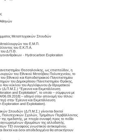
ης
ο Αθηνών
ράμματος Μεταπτυχιακών Σπουδών
 Μεταλλουργών του Ε.Μ.Π.
λλοντος του Ε.Κ.Π.Α.
του Δ.Π.Θ.
ρογονανθράκων - Hydrocarbon Exploration
Πανεπιστημίου Θεσσαλονίκης, ως επισπεύδον, η
ουργών του Εθνικού Μετσόβιου Πολυτεχνείου, το
του Εθνικού και Καποδιστριακού Πανεπιστημίου
τημών του Δημοκρίτειου Πανεπιστημίου Θράκης,
ου 4ου κύκλου του Αγγλόφωνου Δι-Ιδρυματικού
(Δ.Π.Μ.Σ.) “Έρευνα και Εκμετάλλευση
ration and Exploitation”, το οποίο – σύμφωνα με
/06.09.2018] – οδηγεί στην απονομή του τίτλου:
τερ) στην Έρευνα και Εκμετάλλευση
xploration and Exploitation).
Proslipsis.gr
ακών Σπουδών (Δ.Π.Μ.Σ.) γίνονται δεκτοί
, Πολυτεχνικών Σχολών, Τμημάτων Περιβάλλοντος
 της ημεδαπής, με πτυχία συναφή προς το πεδίο
 αναγνωρισμένων ιδρυμάτων της αλλοδαπής.
μάτων ΤΕΙ συναφούς γνωστικού αντικειμένου.
αι δεκτοί και όσοι αποδεδειγμένα θα αποκτήσουν