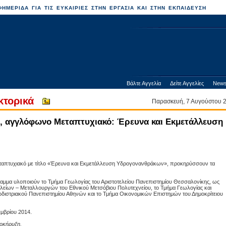
ΗΜΕΡΙΔΑ ΓΙΑ ΤΙΣ ΕΥΚΑΙΡΙΕΣ ΣΤΗΝ ΕΡΓΑΣΙΑ ΚΑΙ ΣΤΗΝ ΕΚΠΑΙΔΕΥΣΗ
Βάλτε Αγγελία
Δείτε Αγγελίες
News
κτορικά
Παρασκευή, 7 Αυγούστου
ό, αγγλόφωνο Μεταπτυχιακό: Έρευνα και Εκμετάλλευση
εταπτυχιακό με τίτλο «Έρευνα και Εκμετάλλευση Υδρογονανθράκων», προκηρύσσουν τα
αμμα υλοποιούν το Τμήμα Γεωλογίας του Αριστοτελείου Πανεπιστημίου Θεσσαλονίκης, ως
είων – Μεταλλουργών του Εθνικού Μετσόβιου Πολυτεχνείου, το Τμήμα Γεωλογίας και
οδιστριακού Πανεπιστημίου Αθηνών και το Τμήμα Οικονομικών Επιστημών του Δημοκρίτειου
εμβρίου 2014.
ροκήρυξη.