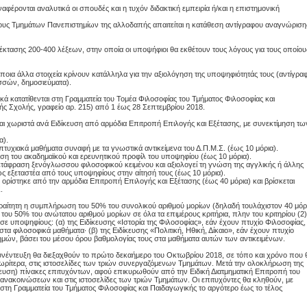
αφέρονται αναλυτικά οι σπουδές και η τυχόν διδακτική εμπειρία ή/και η επιστημονική
ύχους Τμημάτων Πανεπιστημίων της αλλοδαπής απαιτείται η κατάθεση αντίγραφου αναγνώριση
έκτασης 200-400 λέξεων, στην οποία οι υποψήφιοι θα εκθέτουν τους λόγους για τους οποίου
οια άλλα στοιχεία κρίνουν κατάλληλα για την αξιολόγηση της υποψηφιότητάς τους (αντίγρα
σσών, δημοσιεύματα).
ικά κατατίθενται στη Γραμματεία του Τομέα Φιλοσοφίας του Τμήματος Φιλοσοφίας και
ής Σχολής, γραφείο αρ. 215) από 1 έως 28 Σεπτεμβρίου 2018.
ι χωριστά ανά Ειδίκευση από αρμόδια Επιτροπή Επιλογής και Εξέτασης, με συνεκτίμηση τω
α).
τυχιακά μαθήματα συναφή με τα γνωστικά αντικείμενα του Δ.Π.Μ.Σ. (έως 10 μόρια).
ση του ακαδημαϊκού και ερευνητικού προφίλ του υποψηφίου (έως 10 μόρια).
ετάφραση ξενόγλωσσου φιλοσοφικού κειμένου και αξιολογεί τη γνώση της αγγλικής ή άλλης
ς εξεταστέα από τους υποψηφίους στην αίτησή τους (έως 10 μόρια).
 ορίστηκε από την αρμόδια Επιτροπή Επιλογής και Εξέτασης (έως 40 μόρια) και βρίσκεται
.
παραίτητη η συμπλήρωση του 50% του συνολικού αριθμού μορίων (δηλαδή τουλάχιστον 40 μόρι
του 50% του ανώτατου αριθμού μορίων σε όλα τα επιμέρους κριτήρια, πλην του κριτηρίου (2)
 σε υποψηφίους: (α) της Ειδίκευσης «Ιστορία της Φιλοσοφίας», εάν έχουν πτυχίο Φιλοσοφίας,
τα φιλοσοφικά μαθήματα· (β) της Ειδίκευσης «Πολιτική, Ηθική, Δίκαιο», εάν έχουν πτυχίο
ημών, βάσει του μέσου όρου βαθμολογίας τους στα μαθήματα αυτών των αντικειμένων.
συνέντευξη θα διεξαχθούν το πρώτο δεκαήμερο του Οκτωβρίου 2018, σε τόπο και χρόνο που 
 νωρίτερα, στις ιστοσελίδες των τριών συνεργαζόμενων Τμημάτων. Μετά την ολοκλήρωση της
δίκευση) πίνακες επιτυχόντων, αφού επικυρωθούν από την Ειδική Διατμηματική Επιτροπή του
ανακοινώσεων και στις ιστοσελίδες των τριών Τμημάτων. Οι επιτυχόντες θα κληθούν, με
στη Γραμματεία του Τμήματος Φιλοσοφίας και Παιδαγωγικής το αργότερο έως το τέλος