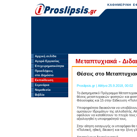
ΚΑΘΗΜΕΡΙΝΗ ΕΦ
Αρχική σελίδα
Μεταπτυχιακά - Διδα
Αγορά Εργασίας
Επιχειρηματικότητα
Προσλήψεις
Θέσεις στο Μεταπτυχιακ
στο Δημόσιο
Εκπαίδευση
Σεμινάρια
Proslipsis.gr | Αθήνα 25.9.2018, 00:02
Νομοθεσία
Το Διατμηματικό Πρόγραμμα Μεταπτυχιακ
Βιβλία
θέσεις μεταπτυχιακών φοιτητών και φοιτ
Φιλοσοφίας και 15 στην Ειδίκευση «Πολιτι
Υποψηφιότητα δικαιούνται να υποβάλου
ομοταγών Ιδρυμάτων της αλλοδαπής. Αίτησ
οφείλουν να καταθέσουν το πτυχίο τους
αξιολογηθεί η υποψηφιότητά τους.
Prosli
Στην αίτηση εισαγωγής οι υποψήφιοι θα 
«Πολιτική, ηθική, δίκαιο») και την ξένη