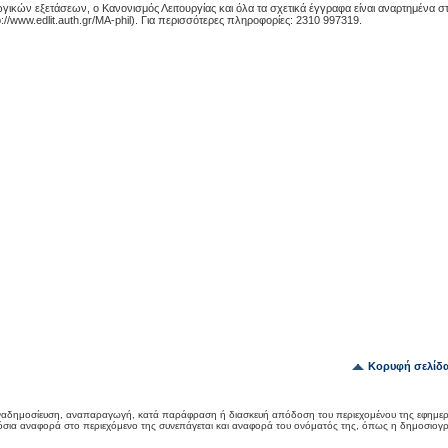
ωγικών εξετάσεων, ο Κανονισμός Λειτουργίας και όλα τα σχετικά έγγραφα είναι αναρτημένα σ
p://www.edlit.auth.gr/MA-phil). Για περισσότερες πληροφορίες: 2310 997319.
Κορυφή σελίδ
αδημοσίευση, αναπαραγωγή, κατά παράφραση ή διασκευή απόδοση του περιεχομένου της εφημερ
όσια αναφορά στο περιεχόμενο της συνεπάγεται και αναφορά του ονόματός της, όπως η δημοσιογ