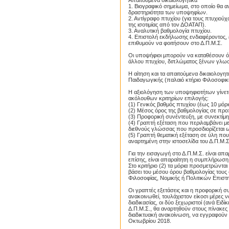
Απαιτούμενα δικαιολογητικά
1. Βιογραφικό σημείωμα, στο οποίο θα αν
δραστηριότητα των υποψηφίων.
2. Αντίγραφο πτυχίου (για τους πτυχιο
της ισοτιμίας από τον ΔΟΑΤΑΠ).
3. Αναλυτική βαθμολογία πτυχίου.
4. Επιστολή εκδήλωσης ενδιαφέροντος, 
επιθυμούν να φοιτήσουν στο Δ.Π.Μ.Σ.
Οι υποψήφιοι μπορούν να καταθέσουν όπ
άλλου πτυχίου, διπλώματος ξένων γλω
Η αίτηση και τα απαιτούμενα δικαιολογητ
Παιδαγωγικής (παλαιό κτήριο Φιλοσοφικ
Η αξιολόγηση των υποψηφιοτήτων γίνετα
ακόλουθων κριτηρίων επιλογής:
(1) Γενικός βαθμός πτυχίου (έως 10 μόρι
(2) Μέσος όρος της βαθμολογίας σε προπ
(3) Προφορική συνέντευξη, με συνεκτίμη
(4) Γραπτή εξέταση που περιλαμβάνει μ
διεθνούς γλώσσας που προσδιορίζεται ω
(5) Γραπτή θεματική εξέταση σε ύλη που
αναρτημένη στην ιστοσελίδα του Δ.Π.Μ.Σ
Για την εισαγωγή στο Δ.Π.Μ.Σ. είναι α
επίσης, είναι απαραίτητη η συμπλήρωση 
Στο κριτήριο (2) τα μόρια προσμετρώνται
βάσει του μέσου όρου βαθμολογίας τους σ
Φιλοσοφίας, Νομικής ή Πολιτικών Επιστ
Proslipsis.gr
Οι γραπτές εξετάσεις και η προφορική 
ανακοινωθεί, τουλάχιστον είκοσι μέρες
διαδικασίας, οι δύο ξεχωριστοί (ανά Ει
Δ.Π.Μ.Σ., θα αναρτηθούν στους πίνακες 
διαδικτυακή ανακοίνωση, να εγγραφούν 
Οκτωβρίου 2018.