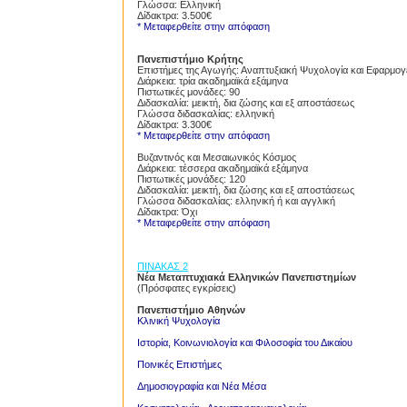
Γλώσσα: Ελληνική
Δίδακτρα: 3.500€
* Μεταφερθείτε στην απόφαση
Πανεπιστήμιο Κρήτης
Επιστήμες της Αγωγής: Αναπτυξιακή Ψυχολογία και Εφαρμογ
Διάρκεια: τρία ακαδημαϊκά εξάμηνα
Πιστωτικές μονάδες: 90
Διδασκαλία: μεικτή, δια ζώσης και εξ αποστάσεως
Γλώσσα διδασκαλίας: ελληνική
Δίδακτρα: 3.300€
* Μεταφερθείτε στην απόφαση
Βυζαντινός και Μεσαιωνικός Κόσμος
Διάρκεια: τέσσερα ακαδημαϊκά εξάμηνα
Πιστωτικές μονάδες: 120
Διδασκαλία: μεικτή, δια ζώσης και εξ αποστάσεως
Γλώσσα διδασκαλίας: ελληνική ή και αγγλική
Δίδακτρα: Όχι
* Μεταφερθείτε στην απόφαση
ΠΙΝΑΚΑΣ 2
Νέα Μεταπτυχιακά Ελληνικών Πανεπιστημίων
(Πρόσφατες εγκρίσεις)
Πανεπιστήμιο Αθηνών
Κλινική Ψυχολογία
Ιστορία, Κοινωνιολογία και Φιλοσοφία του Δικαίου
Ποινικές Επιστήμες
Proslipsis.gr
Δημοσιογραφία και Νέα Μέσα