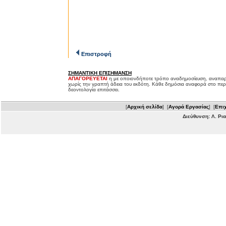
Επιστροφή
ΣΗΜΑΝΤΙΚΗ ΕΠΙΣΗΜΑΝΣΗ
ΑΠΑΓΟΡΕΥΕΤΑΙ
η με οποιονδήποτε τρόπο αναδημοσίευση, αναπαρ
χωρίς την γραπτή άδεια του εκδότη. Κάθε δημόσια αναφορά στο περ
δεοντολογία επιτάσσει.
[
Αρχική σελίδα
] [
Αγορά Εργασίας
] [
Επιχ
Διεύθυνση: Λ. Ρι