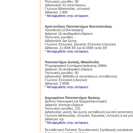
Πιστωτικές μονάδες: 90
Διδασκαλία: Εξ αποστάσεως
Γλώσσα διδασκαλίας: ελληνική
Δίδακτρα: 2.900
* Μεταφερθείτε στην απόφαση
Αριστοτέλειο Πανεπιστήμιο Θεσσαλονίκης
Προσθετική (Οδοντιατρική)
Διάρκεια: έξι ακαδημαϊκά εξάμηνα
Πιστωτικές μονάδες: -
Διδασκαλία: Δια ζώσης
Γλώσσα: Ελληνική. Εργασία: Ελληνική ή Αγγλική
Δίδακτρα: 21.000€ ΕΕ και 42.000€ εκτός ΕΕ
* Μεταφερθείτε στην απόφαση
Πανεπιστήμιο Δυτικής Μακεδονίας
Proslipsis.gr
Πληροφοριακά Συστήματα Διοίκησης (ΜΒΑ)
Διάρκεια: έξι ακαδημαϊκά εξάμηνα
Πιστωτικές μονάδες: 90
Διδασκαλία: Μέθοδοι εξ αποστάσεως εκπαίδευσης
Γλώσσα: Ελληνική ή Αγγλική
Δίδακτρα: 2.900€
* Μεταφερθείτε στην απόφαση
Δημοκρίτειο Πανεπιστήμιο Θράκης
Διεθνής Οικονομική και Χρηματοοικονομική
Διάρκεια: τέσσερα εξάμηνα
Πιστωτικές μονάδες: 120
Διδασκαλία: μεικτή, δια ζώσης εκπαίδευση και από απόσταση
Γλώσσα διδασκαλίας: ελληνική. Εργασίας: ελληνική ή και γ
Δίδακτρα: όχι
* Μεταφερθείτε στην απόφαση
Εκπαιδευτική Πολιτική: Εκπαιδευτικός Σχεδιασμός και Διοίκησ