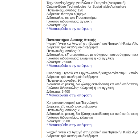
Τεχνολογίες Αιχμής για Βιώσιμη Γεωργία (Διακρατικό)
Cutting-Edge Technologies for Sustainable Agriculture
Πιστωτικές μονάδες: 120
Διάρκεια: τέσσερα εξάμηνα
Διδασκαλία: σε τρία Πανεπιστήμια
Γλώσσα διδασκαλίας: αγγλική
Δίδακτρα: Όχι
* Μεταφερθείτε στην απόφαση
Πανεπιστήμιο Δυτικής Αττικής
Ψυχική Υγεία και Αγωγή στη Βρεφική και Νηπιακή Ηλικία: Α
Διάρκεια: τρία ακαδημαϊκά εξάμηνα
Πιστωτικές μονάδες: 90
Proslipsis.gr
Διδασκαλία: εξ’ αποστάσεως με σύγχρονη και ασύγχρονη εκ
Γλώσσα διδασκαλίας: ελληνική ή και αγγλική
Δίδακτρα: 2.900€
* Μεταφερθείτε στην απόφαση
Coaching, Ηγεσία και Οργανωσιακή Ψυχολογία στην Εκπαίδ
Διάρκεια: τρία ακαδημαϊκά εξάμηνα
Πιστωτικές μονάδες: 90
Διδασκαλία: μεικτή, δια ζώσης εκπαίδευση και από απόσταση
Γλώσσα διδασκαλίας: ελληνική ή και αγγλική
Δίδακτρα: 3.400
* Μεταφερθείτε στην απόφαση
Χρηματοοικονομική και Τεχνολογία
Διάρκεια: 2,5 ακαδημαϊκά εξάμηνα
Πιστωτικές μονάδες: 75
Διδασκαλία: μεικτή, δια ζώσης εκπαίδευση και από απόσταση
Γλώσσα διδασκαλίας: ελληνική
Δίδακτρα: 3.500
* Μεταφερθείτε στην απόφαση
Ψυχική Υγεία και Αγωγή στη Βρεφική και Νηπιακή Ηλικία: Α
Διάρκεια: τρία ακαδημαϊκά εξάμηνα