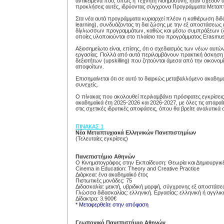
αντικείμενα που, όπως η Τεχνητή Νοημοσύνη, ήταν σχεδόν ά
προκλήσεις αυτές, ιδρύοντας σύγχρονα Προγράμματα Μετα
Στα νέα αυτά προγράμματα κυριαρχεί πλέον η καθιέρωση διδά
learning), συνδυάζοντας τη δια ζώσης με την εξ αποστάσεω
δίγλωσσων προγραμμάτων, καθώς και μέσω συμπράξεων (διατ
οποίες υλοποιούνται στο πλαίσιο του προγράμματος Erasmu
Αξιοσημείωτο είναι, επίσης, ότι ο σχεδιασμός των νέων αυτώ
εργασίας. Πολλά από αυτά περιλαμβάνουν πρακτική άσκηση σ
δεξιοτήτων (upskilling) που ζητούνται άμεσα από την οικονο
αποφοίτων.
Επισημαίνεται ότι σε αυτό το διαρκώς μεταβαλλόμενο ακαδημα
συνεχείς.
Ο πίνακας που ακολουθεί περιλαμβάνει πρόσφατες εγκρίσει
ακαδημαϊκά έτη 2025-2026 και 2026-2027, με όλες τις απαρα
στις σχετικές ιδρυτικές αποφάσεις, όπου θα βρείτε αναλυτικά σ
ΠΙΝΑΚΑΣ 1
Νέα Μεταπτυχιακά Ελληνικών Πανεπιστημίων
(Τελευταίες εγκρίσεις)
Πανεπιστήμιο Αθηνών
Proslipsis.gr
Ο Κινηματογράφος στην Εκπαίδευση: Θεωρία και Δημιουργικέ
Cinema in Education: Theory and Creative Practice
Διάρκεια: ένα ακαδημαϊκό έτος
Πιστωτικές μονάδες: 75
Διδασκαλία: μεικτή, υβριδική μορφή, σύγχρονης εξ αποστάσ
Γλώσσα διδασκαλίας: ελληνική. Εργασίας: ελληνική ή αγγλικ
Δίδακτρα: 3.900€
* Μεταφερθείτε στην απόφαση
Γεωπονικό Πανεπιστήμιο Αθηνών