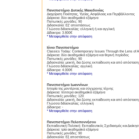
Πανεπιστήμιο Δυτικής Μακεδονίας
Διαχείριση Ποιότητας, Υγείας, Ασφάλειας και Περιβάλλοντος
Pr
Διάρκεια: δύο ακαδημαϊκά εξάμηνα
Πιστωτικές μονάδες: 90
Διδασκαλία: Εξ' αποστάσεως
Γλώσσα διδασκαλίας: ελληνική ή και αγγλική
Δίδακτρα: 3.800€
* Μεταφερθείτε στην απόφαση
Ιόνιο Πανεπιστήμιο
Classics Today: Contemporary Issues Through the Lens of
Διάρκεια: δύο ακαδημαϊκά εξάμηνα και θερινή περίοδος
Πιστωτικές μονάδες: 90
Διδασκαλία: μεικτή, δια ζώσης εκπαίδευση και από απόσταση
Γλώσσα διδασκαλίας: αγγλική
Δίδακτρα: 4.000€
* Μεταφερθείτε στην απόφαση
Πανεπιστήμιο Ιωαννίνων
Ιστορία της μοντέρνας και σύγχρονης τέχνης
Διάρκεια: τέσσερα ακαδημαϊκά εξάμηνα
Πιστωτικές μονάδες: 120
Proslipsis.gr
Διδασκαλία: μεικτή, δια ζώσης εκπαίδευση και από απόσταση
Γλώσσα διδασκαλίας: ελληνική
Δίδακτρα: -
* Μεταφερθείτε στην απόφαση
Πανεπιστήμιο Πελοποννήσου
Εκπαιδευτική Πολιτική: Εκπαιδευτικός Σχεδιασμός και Διοίκησ
Διάρκεια: τρία ακαδημαϊκά εξάμηνα
Πιστωτικές μονάδες: 90
Διδασκαλία: Εξ αποστάσεως