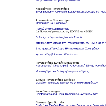
Κοσμητολογία - Δερματοφαρμακολογία
Χαροκόπειο Πανεπιστήμιο
Silver Economy: Οικονομία, Κοινωνία και Καινοτομία στη Μακ
Αριστοτέλειο Πανεπιστήμιο
Μαθηματικά και Εφαρμογές
Ποινικό Δίκαιο και Εξαρτήσεις
(με Πανεπιστήμιο Λευκωσίας, ΕΟΠΑΕ και ΚΕΘΕΑ)
Διεθνείς και Ευρωπαϊκές Νομικές Σπουδές
Σπουδές στην Ιστορία, την Πνευματικότητα, την Τέχνη και τ
Επιστήμη και Τεχνολογία Ηλεκτροχημικών Συστημάτων
Υγεία και Περιβαλλοντικοί Παράγοντες
Πανεπιστήμιο Δυτικής Μακεδονίας
Proslipsis.gr
Νοσοκομειακή Οδοντιατρική - Oδοντιατρική Ειδικής Φροντίδα
Ψηφιακή Υγεία και Διοίκηση Υπηρεσιών Υγείας
Διεθνές Πανεπιστήμιο Ελλάδος
Διαχείριση ιστορικών αρχείων σε ψηφιακό περιβάλλον
Ιόνιο Πανεπιστήμιο
Bioinformatics and Digital Biomedicine (αγγλόγλωσσο)
Πανεπιστήμιο Πατρών
Παιδική και Εφηβική Προστασία (με Πανεπιστήμιο Λευκωσίας)