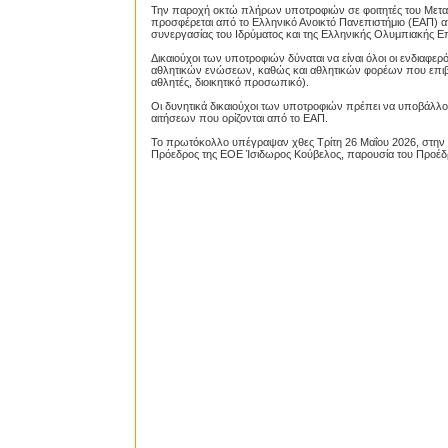
Την παροχή οκτώ πλήρων υποτροφιών σε φοιτητές του Μεταπ
προσφέρεται από το Ελληνικό Ανοικτό Πανεπιστήμιο (ΕΑΠ) 
συνεργασίας του Ιδρύματος και της Ελληνικής Ολυμπιακής Ε
Δικαιούχοι των υποτροφιών δύναται να είναι όλοι οι ενδιαφερ
αθλητικών ενώσεων, καθώς και αθλητικών φορέων που επιβλ
αθλητές, διοικητικό προσωπικό).
Οι δυνητικά δικαιούχοι των υποτροφιών πρέπει να υποβάλλο
αιτήσεων που ορίζονται από το ΕΑΠ.
Το πρωτόκολλο υπέγραψαν χθες Τρίτη 26 Μαΐου 2026, στην
Πρόεδρος της ΕΟΕ Ίσιδωρος Κούβελος, παρουσία του Προέδ