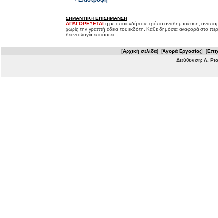
Επιστροφή
ΣΗΜΑΝΤΙΚΗ ΕΠΙΣΗΜΑΝΣΗ
ΑΠΑΓΟΡΕΥΕΤΑΙ
η με οποιονδήποτε τρόπο αναδημοσίευση, αναπαρ
χωρίς την γραπτή άδεια του εκδότη. Κάθε δημόσια αναφορά στο περ
δεοντολογία επιτάσσει.
[
Αρχική σελίδα
] [
Αγορά Εργασίας
] [
Επιχ
Διεύθυνση: Λ. Ρι