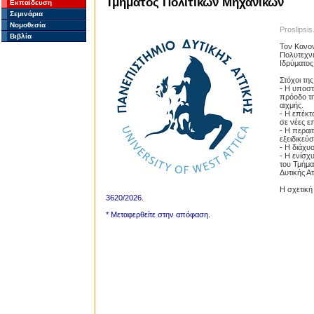
Τμήματος Πολιτικών Μηχανικών
Εκπαίδευση
Σεμινάρια
Νομοθεσία
Proslipsis
Βιβλία
Τον Κανον
Πολυτεχνι
Ιδρύματος
Στόχοι τη
- Η υποστ
πρόοδο τη
αιχμής.
- Η επέκτ
σε νέες ε
- Η περαι
εξειδικεύ
- Η διάχυ
- Η ενίσχ
του Τμήμα
Δυτικής Ατ
Η σχετική
3620/2026
.
* Μεταφερθείτε στην απόφαση.