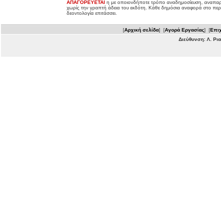
ΑΠΑΓΟΡΕΥΕΤΑΙ
η με οποιονδήποτε τρόπο αναδημοσίευση, αναπαρ
χωρίς την γραπτή άδεια του εκδότη. Κάθε δημόσια αναφορά στο περ
δεοντολογία επιτάσσει.
[
Αρχική σελίδα
] [
Αγορά Εργασίας
] [
Επιχ
Διεύθυνση: Λ. Ρι