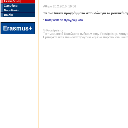
Εκπαίδευση
Σεμινάρια
Αθήνα 26.2.2016, 19:56
Νομοθεσία
Τα αναλυτικά προγράμματα σπουδών για τα μουσικά σχ
Βιβλία
*
Κατεβάστε τα προγράμματα
.
© Proslipsis.gr
Τα πνευματικά δικαιώματα ανήκουν στην Proslipsis.gr. Απα
Εμπορικά sites που αναπαράγουν κείμενα παρανομούν και πα