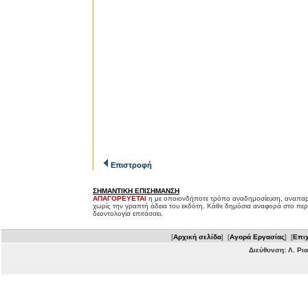
Επιστροφή
ΣΗΜΑΝΤΙΚΗ ΕΠΙΣΗΜΑΝΣΗ
ΑΠΑΓΟΡΕΥΕΤΑΙ
η με οποιονδήποτε τρόπο αναδημοσίευση, αναπαρ
χωρίς την γραπτή άδεια του εκδότη. Κάθε δημόσια αναφορά στο περ
δεοντολογία επιτάσσει.
[
Αρχική σελίδα
] [
Αγορά Εργασίας
] [
Επιχ
Διεύθυνση: Λ. Ρι