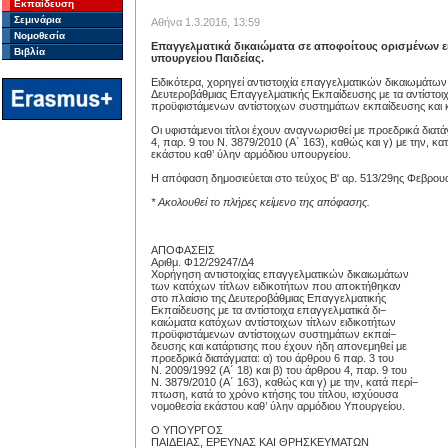
Εκπαίδευση
Σεμινάρια
Αθήνα 1.3.2016, 13:59
Νομοθεσία
Επαγγελματικά δικαιώματα σε αποφοίτους ορισμένων ε
Βιβλία
υπουργείου Παιδείας.
Ειδικότερα, χορηγεί αντιστοιχία επαγγελματικών δικαιωμάτω
Δευτεροβάθμιας Επαγγελματικής Εκπαίδευσης με τα αντίστοιχ
προϋφιστάμενων αντίστοιχων συστημάτων εκπαίδευσης και κ
Οι υφιστάμενοι τίτλοι έχουν αναγνωρισθεί με προεδρικά διατά
4, παρ. 9 του Ν. 3879/2010 (Α΄ 163), καθώς και γ) με την, κ
εκάστου καθ’ ύλην αρμόδιου υπουργείου.
Η απόφαση δημοσιεύεται στο τεύχος Β' αρ. 513/29ης Φεβρου
* Ακολουθεί το πλήρες κείμενο της απόφασης.
ΑΠΟΦΑΣΕΙΣ
Αριθμ. Φ12/29247/Δ4
Χορήγηση αντιστοιχίας επαγγελματικών δικαιωμάτων
των κατόχων τίτλων ειδικοτήτων που αποκτήθηκαν
στο πλαίσιο της Δευτεροβάθμιας Επαγγελματικής
Εκπαίδευσης με τα αντίστοιχα επαγγελματικά δι−
καιώματα κατόχων αντίστοιχων τίτλων ειδικοτήτων
προϋφιστάμενων αντίστοιχων συστημάτων εκπαί−
δευσης και κατάρτισης που έχουν ήδη απονεμηθεί με
προεδρικά διατάγματα: α) του άρθρου 6 παρ. 3 του
Ν. 2009/1992 (Α΄ 18) και β) του άρθρου 4, παρ. 9 του
Ν. 3879/2010 (Α΄ 163), καθώς και γ) με την, κατά περί−
πτωση, κατά το χρόνο κτήσης του τίτλου, ισχύουσα
νομοθεσία εκάστου καθ’ ύλην αρμόδιου Υπουργείου.
Ο ΥΠΟΥΡΓΟΣ
ΠΑΙΔΕΙΑΣ, ΕΡΕΥΝΑΣ ΚΑΙ ΘΡΗΣΚΕΥΜΑΤΩΝ