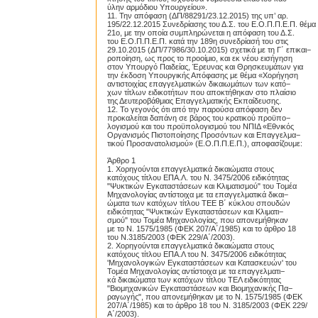
ύλην αρμόδιου Υπουργείου».
11. Την απόφαση (ΔΠ/88291/23.12.2015) της υπ’ αρ.
195/22.12.2015 Συνεδρίασης του Δ.Σ. του Ε.Ο.Π.Π.Ε.Π. θέμα
21ο, με την οποία συμπληρώνεται η απόφαση του Δ.Σ.
του Ε.Ο.Π.Π.Ε.Π. κατά την 189η συνεδρίασή του στις
29.10.2015 (ΔΠ/77986/30.10.2015) σχετικά με τη Γ΄ επικαι−
ροποίηση, ως προς το προοίμιο, και εκ νέου εισήγηση
στον Υπουργό Παιδείας, Έρευνας και Θρησκευμάτων για
την έκδοση Υπουργικής Απόφασης με θέμα «Χορήγηση
αντιστοιχίας επαγγελματικών δικαιωμάτων των κατό−
χων τίτλων ειδικοτήτων που αποκτήθηκαν στο πλαίσιο
της Δευτεροβάθμιας Επαγγελματικής Εκπαίδευσης.
12. Το γεγονός ότι από την παρούσα απόφαση δεν
προκαλείται δαπάνη σε βάρος του κρατικού προϋπο−
λογισμού και του προϋπολογισμού του ΝΠΙΔ «Εθνικός
Οργανισμός Πιστοποίησης Προσόντων και Επαγγελμα−
τικού Προσανατολισμού» (Ε.Ο.Π.Π.Ε.Π.), αποφασίζουμε:
Άρθρο 1
1. Χορηγούνται επαγγελματικά δικαιώματα στους
κατόχους τίτλου ΕΠΑ.Λ. του Ν. 3475/2006 ειδικότητας
"Ψυκτικών Εγκαταστάσεων και Κλιματισμού" του Τομέα
Μηχανολογίας αντίστοιχα με τα επαγγελματικά δικαι−
ώματα των κατόχων τίτλου TEE Β΄ κύκλου σπουδών
ειδικότητας "Ψυκτικών Εγκαταστάσεων και Κλιματι−
σμού" του Τομέα Μηχανολογίας, που απονεμήθηκαν
με το Ν. 1575/1985 (ΦΕΚ 207/Α΄/1985) και το άρθρο 18
του Ν.3185/2003 (ΦΕΚ 229/Α΄/2003).
2. Χορηγούνται επαγγελματικά δικαιώματα στους
κατόχους τίτλου ΕΠΑ.Λ του Ν. 3475/2006 ειδικότητας
'Μηχανολογικών Εγκαταστάσεων και Κατασκευών' του
Τομέα Μηχανολογίας αντίστοιχα με τα επαγγελματι−
κά δικαιώματα των κατόχων τίτλου ΤΕΛ ειδικότητας
"Βιομηχανικών Εγκαταστάσεων και Βιομηχανικής Πα−
ραγωγής", που απονεμήθηκαν με το Ν. 1575/1985 (ΦΕΚ
207/Α΄/1985) και το άρθρο 18 του Ν. 3185/2003 (ΦΕΚ 229/
Α΄/2003).