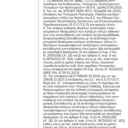
7. Τις διατάξεις του υπ’ αριθμ. 73 Π.δ. Διορισμός Αντι−
προέδρου της Κυβέρνησης, Υπουργών, Αναπληρωτών
Υπουργών και Υφυπουργών» (Φ.Ε.Κ. 116/Α/23.09.2015).
8. Την υπ. αρ. 87928/Π (ΦΕΚ 407/τ. ΥΟΔΔ/08−06−2015)
Απόφαση του Υπουργού Πολιτισμού, Παιδείας και Θρη−
σκευμάτων «Λήξη της θητείας του Δ.Σ. του Εθνικού Ορ−
γανισμού Πιστοποίησης Προσόντων και Επαγγελματικού
Προσανατολισμού (Ε.Ο.Π.Π.Ε.Π) και ορισμός νέου».
9. Την ανάγκη ρύθμισης θεμάτων αντιστοιχίας επαγ−
γελματικών δικαιωμάτων των κατόχων τίτλων ειδικοτή−
των που αποκτήθηκαν στο πλαίσιο της Δευτεροβάθμιας
Επαγγελματικής Εκπαίδευσης με τα αντίστοιχα επαγ−
γελματικά δικαιώματα κατόχων αντίστοιχων τίτλων ει−
δικοτήτων προυφιστάμενων αντίστοιχων συστημάτων
εκπαίδευσης και κατάρτισης που έχουν ήδη απονεμηθεί
με προεδρικά διατάγματα: α) του άρθρου 6 παρ. 3 του
Ν. 2009/1992 (Α΄ 18) και β) του άρθρου 4, παρ. 9 του
Ν.3879/2010 (Α΄ 163), καθώς και γ) με την, κατά περί−
πτωση, κατά το χρόνο κτήσης του τίτλου, ισχύουσα
νομοθεσία εκάστου καθ’ ύλην αρμόδιου Υπουργείου,
όπως αναφέρεται στο άρθρο 34 παρ. 18 του Ν. 4115/2013
(ΦΕΚ 24/τ. Α΄/30.01.2013).
10. Την απόφαση (ΔΠ/77986/30.10.2015) της υπ’ αρ.
189/29.10.2015 Συνεδρίασης του Δ.Σ. του Ε.Ο.Π.Π.Ε.Π.
θέμα 11ο: «Γ΄ επικαιροποίηση ως προς το προοίμιο και
εκ νέου εισήγηση στον Υπουργό Παιδείας, Έρευνας και
Θρησκευμάτων για την έκδοση υπουργικής απόφασης
με θέμα «Χορήγηση αντιστοιχίας επαγγελματικών δι−
καιωμάτων των κατόχων τίτλων ειδικοτήτων που απο−
κτήθηκαν στο πλαίσιο της Δευτεροβάθμιας Επαγγελ−
ματικής Εκπαίδευσης με τα αντίστοιχα επαγγελματικά
δικαιώματα κατόχων αντίστοιχων τίτλων ειδικοτήτων
προυφιστάμενων αντίστοιχων συστημάτων εκπαίδευσης
και κατάρτισης που έχουν ήδη απονεμηθεί με προεδρικά
διατάγματα: α) του άρθρου 6 παρ. 3 του Ν. 2009/1992
(Α΄ 18), β) του άρθρου 4, παρ. 9 του Ν. 3879/2010 (Α΄ 163),
καθώς και γ) με την, κατά περίπτωση, κατά το χρόνο
κτήσης του τίτλου, ισχύουσα νομοθεσία εκάστου καθ’