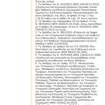
Έχοντας υπόψη:
1. Τις διατάξεις του Ν. 4115/2013 (ΦΕΚ 24/Α/30.01.2013)
«Οργάνωση και λειτουργία Ιδρύματος Νεολαίας και Δια
Βίου Μάθησης και Εθνικού Οργανισμού Πιστοποίησης
Προσόντων και Επαγγελματικού Προσανατολισμού και
άλλες διατάξεις», και, ιδίως, τα άρθρα 14 παρ. 2 περ.
ζ 16,18 καθώς και το άρθρο 34 παρ. 18, όπως ισχύουν.
2. Τις διατάξεις της παραγράφου 16 του άρθρου 11 του
Ν. 3879/2010 (ΦΕΚ 163/Α/21.09.2010), όπως προστέθηκε
με το άρθρο 34 παράγραφος 18 του Ν. 4115/2013 (ΦΕΚ
24/Α/30.01.2013) ως ισχύει.
3. Τις διατάξεις του Ν. 3861/2010 «Ενίσχυση της διαφά−
νειας με την υποχρεωτική ανάρτηση νόμων και πράξεων
των κυβερνητικών, διοικητικών και αυτοδιοικητικών ορ−
γάνων στο διαδίκτυο «Πρόγραμμα Διαύγεια» και άλλες
διατάξεις» (ΦΕΚ 112/Α/2010).
4. Τις διατάξεις του άρθρου 90 του Π.δ. 63/2005 «Κω−
δικοποίηση της νομοθεσίας για την Κυβέρνηση και τα
Κυβερνητικά όργανα» (ΦΕΚ 98/Α/22.04.2005).
5. Τις διατάξεις του Ν. 3475/2006 (ΦΕΚ 146/Α/13.07.2006)
«Οργάνωση και λειτουργία της δευτεροβάθμιας επαγ−
γελματικής εκπαίδευσης και άλλες διατάξεις».
6. Τις διατάξεις του υπ’ αριθμ. 70 Π.δ. «Ανασύσταση
των Υπουργείων Πολιτισμού και Αθλητισμού, Υποδο−
μών, Μεταφορών και Δικτύων, Αγροτικής Ανάπτυξης και
Τροφίμων. Ανασύσταση του Υπουργείου Ναυτιλίας και
Αιγαίου και μετονομασία του σε Υπουργείο Ναυτιλίας
και Νησιωτικής Πολιτικής. Μετονομασία του Υπουργείου
Πολιτισμού, Παιδείας και θρησκευμάτων σε Υπουργείο
Παιδείας, Έρευνας και θρησκευμάτων, του Υπουργεί−
ου Οικονομίας, Υποδομών, Ναυτιλίας και Τουρισμού σε
Υπουργείο Οικονομίας, Ανάπτυξης και Τουρισμού και
του Υπουργείου Παραγωγικής Ανασυγκρότησης, Περι−
βάλλοντος και Ενέργειας σε Υπουργείο Περιβάλλοντος
και Ενέργειας. Μεταφορά Γενικής Γραμματείας Βιο−
μηχανίας στο Υπουργείο Οικονομίας, Ανάπτυξης και
Τουρισμού» (ΦΕΚ 114/Α/22.09.2015).