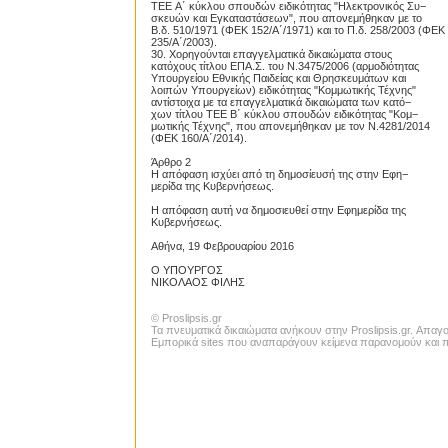
TEE Α΄ κύκλου σπουδών ειδικότητας "Ηλεκτρονικός Συ−
σκευών και Εγκαταστάσεων", που απονεμήθηκαν με το
Β.δ. 510/1971 (ΦΕΚ 152/Α΄/1971) και το Π.δ. 258/2003 (ΦΕΚ
235/Α΄/2003).
30. Χορηγούνται επαγγελματικά δικαιώματα στους
κατόχους τίτλου ΕΠΑ.Σ. του Ν.3475/2006 (αρμοδιότητας
Υπουργείου Εθνικής Παιδείας και Θρησκευμάτων και
λοιπών Υπουργείων) ειδικότητας "Κομμωτικής Τέχνης"
αντίστοιχα με τα επαγγελματικά δικαιώματα των κατό−
χων τίτλου TEE Β΄ κύκλου σπουδών ειδικότητας "Κομ−
μωτικής Τέχνης", που απονεμήθηκαν με τον Ν.4281/2014
(ΦΕΚ 160/Α΄/2014).
Άρθρο 2
Η απόφαση ισχύει από τη δημοσίευσή της στην Εφη−
μερίδα της Κυβερνήσεως.
Η απόφαση αυτή να δημοσιευθεί στην Εφημερίδα της
Κυβερνήσεως.
Αθήνα, 19 Φεβρουαρίου 2016
Ο ΥΠΟΥΡΓΟΣ
ΝΙΚΟΛΑΟΣ ΦΙΛΗΣ
© Proslipsis.gr
Τα πνευματικά δικαιώματα ανήκουν στην Proslipsis.gr. Απα
Εμπορικά sites που αναπαράγουν κείμενα παρανομούν και πα