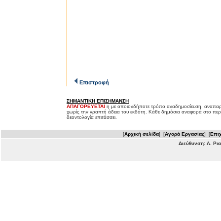
Επιστροφή
ΣΗΜΑΝΤΙΚΗ ΕΠΙΣΗΜΑΝΣΗ
ΑΠΑΓΟΡΕΥΕΤΑΙ
η με οποιονδήποτε τρόπο αναδημοσίευση, αναπαρ
χωρίς την γραπτή άδεια του εκδότη. Κάθε δημόσια αναφορά στο περ
δεοντολογία επιτάσσει.
[
Αρχική σελίδα
] [
Αγορά Εργασίας
] [
Επιχ
Διεύθυνση: Λ. Ρι