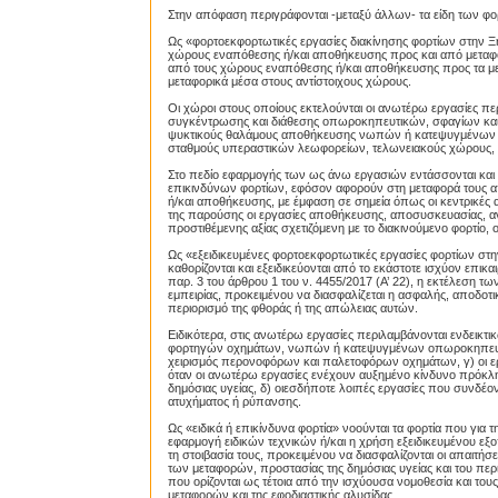
Στην απόφαση περιγράφονται -μεταξύ άλλων- τα είδη των φ
Ως «φορτοεκφορτωτικές εργασίες διακίνησης φορτίων στην Ξ
χώρους εναπόθεσης ή/και αποθήκευσης προς και από μεταφο
από τους χώρους εναπόθεσης ή/και αποθήκευσης προς τα με
μεταφορικά μέσα στους αντίστοιχους χώρους.
Οι χώροι στους οποίους εκτελούνται οι ανωτέρω εργασίες πε
συγκέντρωσης και διάθεσης οπωροκηπευτικών, σφαγίων κα
ψυκτικούς θαλάμους αποθήκευσης νωπών ή κατεψυγμένων 
σταθμούς υπεραστικών λεωφορείων, τελωνειακούς χώρους,
Στο πεδίο εφαρμογής των ως άνω εργασιών εντάσσονται και η
επικινδύνων φορτίων, εφόσον αφορούν στη μεταφορά τους απ
ή/και αποθήκευσης, με έμφαση σε σημεία όπως οι κεντρικές α
της παρούσης οι εργασίες αποθήκευσης, αποσυσκευασίας, 
προστιθέμενης αξίας σχετιζόμενη με το διακινούμενο φορτίο
Ως «εξειδικευμένες φορτοεκφορτωτικές εργασίες φορτίων στη
καθορίζονται και εξειδικεύονται από το εκάστοτε ισχύον ε
παρ. 3 του άρθρου 1 του ν. 4455/2017 (Α’ 22), η εκτέλεση τ
εμπειρίας, προκειμένου να διασφαλίζεται η ασφαλής, αποδοτ
περιορισμό της φθοράς ή της απώλειας αυτών.
Ειδικότερα, στις ανωτέρω εργασίες περιλαμβάνονται ενδεικ
φορτηγών οχημάτων, νωπών ή κατεψυγμένων οπωροκηπευτι
χειρισμός περονοφόρων και παλετοφόρων οχημάτων, γ) οι 
όταν οι ανωτέρω εργασίες ενέχουν αυξημένο κίνδυνο πρόκλη
δημόσιας υγείας, δ) οιεσδήποτε λοιπές εργασίες που συνδέ
ατυχήματος ή ρύπανσης.
Ως «ειδικά ή επικίνδυνα φορτία» νοούνται τα φορτία που για τ
εφαρμογή ειδικών τεχνικών ή/και η χρήση εξειδικευμένου εξο
τη στοιβασία τους, προκειμένου να διασφαλίζονται οι απαιτή
των μεταφορών, προστασίας της δημόσιας υγείας και του περ
που ορίζονται ως τέτοια από την ισχύουσα νομοθεσία και το
μεταφορών και της εφοδιαστικής αλυσίδας.