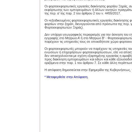
Oι φορτοεκφορτωτικές εργασίες διακίνησης φορτίου Ξηράς, 
εκφόρτωσης των εμπορευμάτων ή άλλων κινητών πραγμάτων,
της περ. α’ της παρ. 2 του άρθρου 2 του ν. 4455/2017.
Οι «εξειδικευμένες φορτοεκφορτωτικές εργασίες διακίνησης
φορτίων στην ξηρά», διενεργούνται από πρόσωπα της περ. γ’
Φορτοεκφορτωτών Ξηράς).
Δεν υπάρχει γεωγραφικός περιορισμός για την άσκηση του ε
εγγραφής στο Μητρώο Α’ ή στο Μητρώο Β’ - Φορτοεκφορτωτώ
παρέχουν τις υπηρεσίες τους σε οποιοδήποτε χώρο φορτοεκφ
Οι φορτοεκφορτωτές μπορούν να παρέχουν τις υπηρεσίες του
ενώσεων ή επιχειρήσεων φορτοεκφορτώσεων, είτε να απασχο
δεν απασχολούνται με σχέση εξαρτημένης εργασίας η αμοιβή
προς διακίνηση εμπορευμάτων και ειδών και κάθε εξουσιοδο
οριζόμενα στην παρ. 1 του άρθρου 7. Σε κάθε άλλη περίπτωση
Η απόφαση δημοσιεύεται στην Εφημερίδα της Κυβερνήσεως,
* Μεταφερθείτε στην Απόφαση.