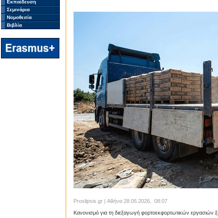
Εκπαίδευση
Σεμινάρια
Νομοθεσία
Βιβλία
Proslipsis.gr | Αθήνα 28.05.2026, 08:07
Κανονισμό για τη διεξαγωγή φορτοεκφορτωτικών εργασιών ξη