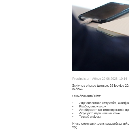
Proslipsis.gr | Αθήνα 29.06.2026, 10:14
Ξεκίνησε σήμερα Δευτέρα, 29 Ιουνίου 20
κλάδων.
Οι κλάδοι αυτοί είναι:
•
Συμβουλευτικές υπηρεσίες, διαφήμι
•
Κλάδος επισκευών
•
Αποθήκευση και υποστηρικτικές προ
•
Διαχείριση νερού και λυμάτων
•
Τυχερά παίγνια.
Η νέα φάση επέκτασης εφαρμόζεται πιλοτ
της.