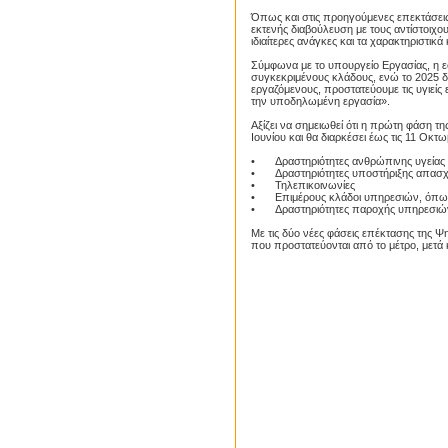
Όπως και στις προηγούμενες επεκτάσεις 
εκτενής διαβούλευση με τους αντίστοιχο
ιδιαίτερες ανάγκες και τα χαρακτηριστικ
Σύμφωνα με το υπουργείο Εργασίας, η ε
συγκεκριμένους κλάδους, ενώ το 2025 δ
εργαζόμενους, προστατεύουμε τις υγιείς
την υποδηλωμένη εργασία».
Αξίζει να σημειωθεί ότι η πρώτη φάση τ
Ιουνίου και θα διαρκέσει έως τις 11 Οκτ
•
Δραστηριότητες ανθρώπινης υγείας 
•
Δραστηριότητες υποστήριξης απα
•
Τηλεπικοινωνίες
•
Επιμέρους κλάδοι υπηρεσιών, όπως 
•
Δραστηριότητες παροχής υπηρεσιών 
Με τις δύο νέες φάσεις επέκτασης της Ψ
που προστατεύονται από το μέτρο, μετά κα