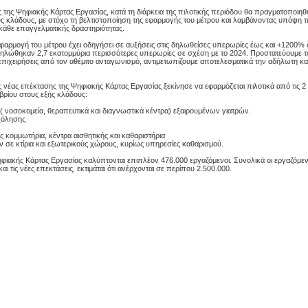
της Ψηφιακής Κάρτας Εργασίας, κατά τη διάρκεια της πιλοτικής περιόδου θα πραγματοποιηθε
υς κλάδους, με στόχο τη βελτιστοποίηση της εφαρμογής του μέτρου και λαμβάνοντας υπόψη τι
ά κάθε επαγγελματικής δραστηριότητας.
φαρμογή του μέτρου έχει οδηγήσει σε αυξήσεις στις δηλωθείσες υπερωρίες έως και +1200% 
ηλώθηκαν 2,7 εκατομμύρια περισσότερες υπερωρίες σε σχέση με το 2024. Προστατεύουμε τ
 επιχειρήσεις από τον αθέμιτο ανταγωνισμό, αντιμετωπίζουμε αποτελεσματικά την αδήλωτη κα
ης νέας επέκτασης της Ψηφιακής Κάρτας Εργασίας ξεκίνησε να εφαρμόζεται πιλοτικά από τις 2
ωβρίου στους εξής κλάδους:
( νοσοκομεία, θεραπευτικά και διαγνωστικά κέντρα) εξαιρουμένων γιατρών.
σχόλησης
κομμωτήρια, κέντρα αισθητικής και καθαριστήρια
σε κτίρια και εξωτερικούς χώρους, κυρίως υπηρεσίες καθαρισμού.
ηφιακής Κάρτας Εργασίας καλύπτονται επιπλέον 476.000 εργαζόμενοι. Συνολικά οι εργαζόμεν
ι τις νέες επεκτάσεις, εκτιμάται ότι ανέρχονται σε περίπου 2.500.000.