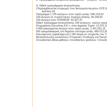
Η. Ειδικά προγράμματα απασχόλησης
(Περιλαμβάνονται πληρωμές που διενεργούνται μέσω ΟΠΣ ΔΥΠ
Δαπάνη (€)
Πρόγραμμα 1.135 ανέργων στον τομέα υγείας: 586.218,03
100 άνεργοι σε πυρόπληκτες περιοχές Αττικής: 94.248,00
100 άνεργοι στον ΟΠΕΚΕΠΕ: 82.627,97
Ειδικό πρόγραμμα απασχόλησης 150 ανέργων, πρώην εργαζομ
Επιχειρήσεις Ελευσίνας Α.Ε.», στον Δημόσιο Τομέα: 13.070,1
4.000 μακροχρόνια άνεργοι στον τομέα υγείας: 1.441.052,16
500 τραυματιοφορείς στο δημόσιο σύστημα υγείας: 480.513,2
Κοινωφελούς χαρακτήρα για 2.260 άτομα σε υπηρεσίες του Υ
Μετανάστευσης και Ασύλου (Υπηρεσίες Υποδοχής και Ταυτο
Σπουδαστική άδεια μαθητών σπουδαστών φοιτητών / Σπουδα