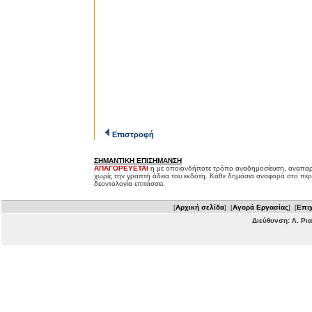
Επιστροφή
ΣΗΜΑΝΤΙΚΗ ΕΠΙΣΗΜΑΝΣΗ
ΑΠΑΓΟΡΕΥΕΤΑΙ
η με οποιονδήποτε τρόπο αναδημοσίευση, αναπαρ
χωρίς την γραπτή άδεια του εκδότη. Κάθε δημόσια αναφορά στο περ
δεοντολογία επιτάσσει.
[
Αρχική σελίδα
] [
Αγορά Εργασίας
] [
Επιχ
Διεύθυνση: Λ. Ρι