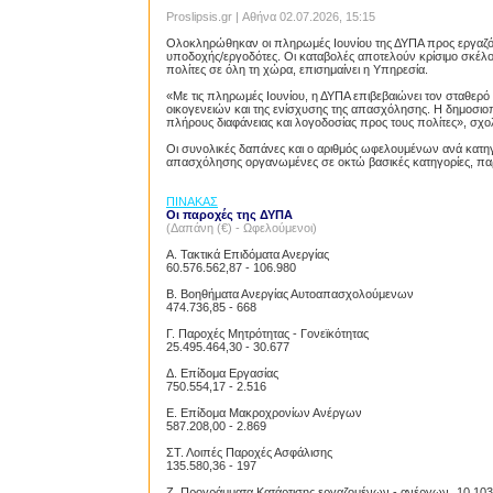
Proslipsis.gr | Αθήνα 02.07.2026, 15:15
Ολοκληρώθηκαν οι πληρωμές Ιουνίου της ΔΥΠΑ προς εργαζόμεν
υποδοχής/εργοδότες. Οι καταβολές αποτελούν κρίσιμο σκέλος
πολίτες σε όλη τη χώρα, επισημαίνει η Υπηρεσία.
«Με τις πληρωμές Ιουνίου, η ΔΥΠΑ επιβεβαιώνει τον σταθερό
οικογενειών και της ενίσχυσης της απασχόλησης. Η δημοσιοπ
πλήρους διαφάνειας και λογοδοσίας προς τους πολίτες», σχολ
Οι συνολικές δαπάνες και ο αριθμός ωφελουμένων ανά κατηγ
απασχόλησης οργανωμένες σε οκτώ βασικές κατηγορίες, παρ
ΠΙΝΑΚΑΣ
Οι παροχές της ΔΥΠΑ
(Δαπάνη (€) - Ωφελούμενοι)
Α. Τακτικά Επιδόματα Ανεργίας
60.576.562,87 -
106.980
Β. Βοηθήματα Ανεργίας Αυτοαπασχολούμενων
474.736,85 -
668
Γ. Παροχές Μητρότητας - Γονεϊκότητας
25.495.464,30 -
30.677
Δ. Επίδομα Εργασίας
750.554,17 -
2.516
Ε. Επίδομα Μακροχρονίων Ανέργων
587.208,00 -
2.869
ΣΤ. Λοιπές Παροχές Ασφάλισης
135.580,36 -
197
Ζ. Προγράμματα Κατάρτισης εργαζομένων - ανέργων
10.103