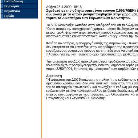
Εκπαίδευση
Σεμινάρια
Αθήνα 23.4.2009, 18:15
Συμβατό με την οδηγία ορισμένου χρόνου (1999/70/ΕΚ) 
Νομοθεσία
σύμφωνα με το οποίο μονιμοποιήθηκαν στην χώρα μας τ
Βιβλία
τομέα, το Δικαστήριο των Ευρωπαϊκών Κοινοτήτων.
Το ΔΕΚ διευκρινίζει ωστόσο στην απόφασή του ότι τα ελληνικά
"όσον αφορά την καταχρηστική χρησιμοποίηση διαδοχικών σ
μέτρα πρόληψης των περιπτώσεων τέτοιας καταχρηστικής χρ
αποτελεσματικές και αποτρεπτικές, ώστε να εγγυώνται την
Κατά το Δικαστήριο, η εφαρμογή αυτής της συμφωνίας - πλαισ
δεν επιτρέπεται να καταλήγει στην υποβάθμιση της προστασ
εργαζομένους ορισμένου χρόνου σε επίπεδο που να υπολείπετα
πλαισίου για την κατ` ελάχιστο όριο προστασία των μισθωτών
Την απόφαση του ΔΕΚ προκάλεσε σειρά προδικαστικών ερωτ
τελευταίο είχαν προσφύγει εργαζόμενοι του δημόσιου τομέα 
νόμου 3250/2004, ζητώντας την μετατροπή των συμβάσεών τ
Δικαίωση
"Η απόφαση του ΔΕΚ δικαιώνει την πολιτική της κυβέρνησης 
ορισμένου χρόνου, ενώ δεν θίγει ούτε κατ΄ ελάχιστον την ε
του το υπουργείο Εσωτερικών και συνεχίζει: "Για άλλη μία 
ευελπιστούν σε ένα καλύτερο μέλλον με όρους διαφάνειας, αξι
σήμερα και σύμφωνα με τις αποφάσεις των Ολομελειών και τ
Επικρατείας και Ελεγκτικού Συνεδρίου)".