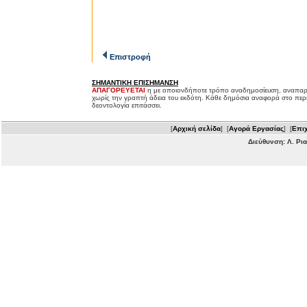
Επιστροφή
ΣΗΜΑΝΤΙΚΗ ΕΠΙΣΗΜΑΝΣΗ
ΑΠΑΓΟΡΕΥΕΤΑΙ
η με οποιονδήποτε τρόπο αναδημοσίευση, αναπαρ
χωρίς την γραπτή άδεια του εκδότη. Κάθε δημόσια αναφορά στο περ
δεοντολογία επιτάσσει.
[
Αρχική σελίδα
] [
Αγορά Εργασίας
] [
Επιχ
Διεύθυνση: Λ. Ρι