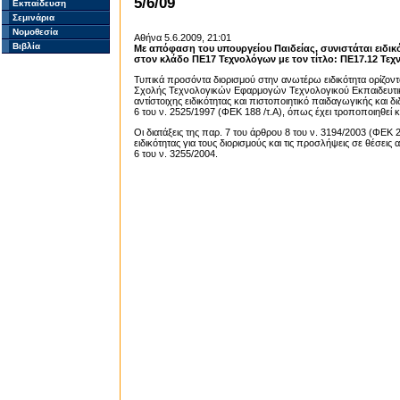
5/6/09
Εκπαίδευση
Σεμινάρια
Νομοθεσία
Aθήνα 5.6.2009, 21:01
Βιβλία
Με απόφαση του υπουργείου Παιδείας, συνιστάται ειδι
στον κλάδο ΠΕ17 Τεχνολόγων με τον τίτλο: ΠΕ17.12 Τεχ
Τυπικά προσόντα διορισμού στην ανωτέρω ειδικότητα ορίζοντ
Σχολής Τεχνολογικών Εφαρμογών Τεχνολογικού Εκπαιδευτικ
αντίστοιχης ειδικότητας και πιστοποιητικό παιδαγωγικής και 
6 του ν. 2525/1997 (ΦΕΚ 188 /τ.Α), όπως έχει τροποποιηθεί κα
Οι διατάξεις της παρ. 7 του άρθρου 8 του ν. 3194/2003 (ΦΕΚ 2
ειδικότητας για τους διορισμούς και τις προσλήψεις σε θέσει
6 του ν. 3255/2004.