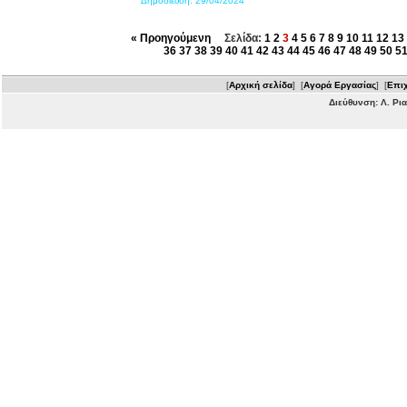
Δημοσίευση:
29/04/2024
« Προηγούμενη
Σελίδα:
1
2
3
4
5
6
7
8
9
10
11
12
13
36
37
38
39
40
41
42
43
44
45
46
47
48
49
50
5
[
Αρχική σελίδα
] [
Αγορά Εργασίας
] [
Επιχ
Διεύθυνση: Λ. Ρι