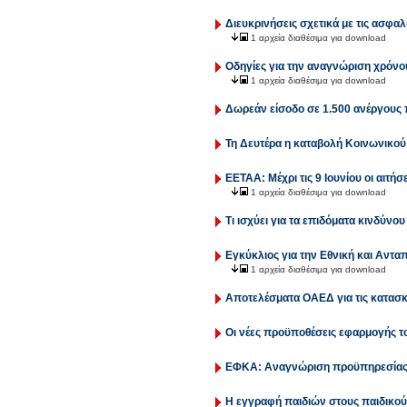
Διευκρινήσεις σχετικά με τις ασφα
1 αρχεία διαθέσιμα για download
Οδηγίες για την αναγνώριση χρόν
1 αρχεία διαθέσιμα για download
Δωρεάν είσοδο σε 1.500 ανέργους 
Τη Δευτέρα η καταβολή Κοινωνικο
ΕΕΤΑΑ: Μέχρι τις 9 Ιουνίου οι αιτήσ
1 αρχεία διαθέσιμα για download
Τι ισχύει για τα επιδόματα κινδύνο
Εγκύκλιος για την Εθνική και Αντα
1 αρχεία διαθέσιμα για download
Αποτελέσματα ΟΑΕΔ για τις κατασ
Οι νέες προϋποθέσεις εφαρμογής τ
ΕΦΚΑ: Αναγνώριση προϋπηρεσίας ε
Η εγγραφή παιδιών στους παιδικούς