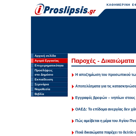
ΚΑΘΗΜΕΡΙΝΗ ΕΦ
Αρχική σελίδα
Παροχές - Δικαιώματα
Αγορά Εργασίας
Επιχειρηματικότητα
Προσλήψεις
Η αποζημίωση του προσωπικού των
στο Δημόσιο
Εκπαίδευση
Σεμινάρια
Αποτελέσματα για τις κατασκηνώσ
Νομοθεσία
Βιβλία
Εγγραφές βρεφών – νηπίων στους
ΟΑΕΔ: Το επίδομα ανεργίας δεν χ
Πώς αμείβεται η μέρα του Αγίου Πν
Ποιά δικαιώματα παρέχει το δελτίο