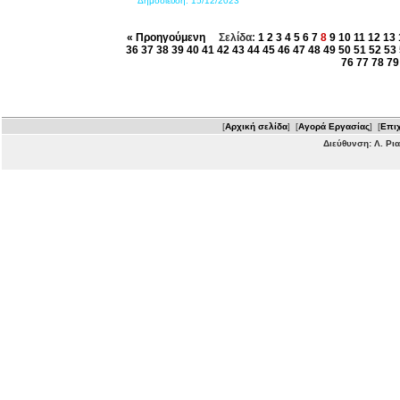
Δημοσίευση:
15/12/2023
« Προηγούμενη
Σελίδα:
1
2
3
4
5
6
7
8
9
10
11
12
13
36
37
38
39
40
41
42
43
44
45
46
47
48
49
50
51
52
53
76
77
78
79
[
Αρχική σελίδα
] [
Αγορά Εργασίας
] [
Επιχ
Διεύθυνση: Λ. Ρι