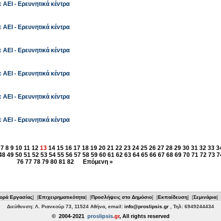
 ΑΕΙ - Ερευνητικά κέντρα
 ΑΕΙ - Ερευνητικά κέντρα
 ΑΕΙ - Ερευνητικά κέντρα
 ΑΕΙ - Ερευνητικά κέντρα
 ΑΕΙ - Ερευνητικά κέντρα
 ΑΕΙ - Ερευνητικά κέντρα
7
8
9
10
11
12
13
14
15
16
17
18
19
20
21
22
23
24
25
26
27
28
29
30
31
32
33
3
48
49
50
51
52
53
54
55
56
57
58
59
60
61
62
63
64
65
66
67
68
69
70
71
72
73
7
76
77
78
79
80
81
82
Επόμενη »
ορά Εργασίας
] [
Επιχειρηματικότητα
] [
Προσλήψεις στο Δημόσιο
] [
Εκπαίδευση
] [
Σεμινάρια
] 
Διεύθυνση: Λ. Ριανκούρ 73, 11524 Αθήνα, email:
info@proslipsis.gr
, Τηλ: 6949244434
© 2004-2021
proslipsis
.gr
, All rights reserved