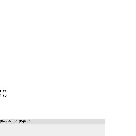
4
35
4
75
[
Νομοθεσία
] [
Βιβλία
]