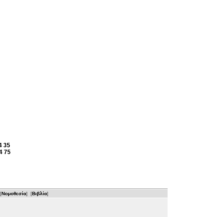
4
35
4
75
[
Νομοθεσία
] [
Βιβλία
]