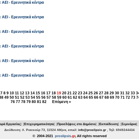
 ΑΕΙ - Ερευνητικά κέντρα
 ΑΕΙ - Ερευνητικά κέντρα
 ΑΕΙ - Ερευνητικά κέντρα
 ΑΕΙ - Ερευνητικά κέντρα
 ΑΕΙ - Ερευνητικά κέντρα
 ΑΕΙ - Ερευνητικά κέντρα
7
8
9
10
11
12
13
14
15
16
17
18
19
20
21
22
23
24
25
26
27
28
29
30
31
32
33
3
48
49
50
51
52
53
54
55
56
57
58
59
60
61
62
63
64
65
66
67
68
69
70
71
72
73
7
76
77
78
79
80
81
82
Επόμενη »
ορά Εργασίας
] [
Επιχειρηματικότητα
] [
Προσλήψεις στο Δημόσιο
] [
Εκπαίδευση
] [
Σεμινάρια
] 
Διεύθυνση: Λ. Ριανκούρ 73, 11524 Αθήνα, email:
info@proslipsis.gr
, Τηλ: 6949244434
© 2004-2021
proslipsis
.gr
, All rights reserved