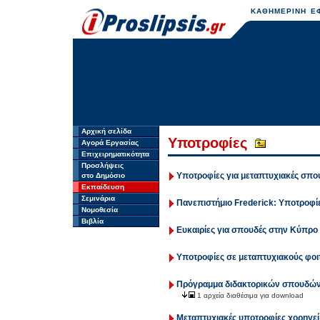
ΚΑΘΗΜΕΡΙΝΗ ΕΦ
Αρχική σελίδα
Υποτροφίες
Αγορά Εργασίας
Επιχειρηματικότητα
Προσλήψεις
Υποτροφίες για μεταπτυχιακές σπο
στο Δημόσιο
Εκπαίδευση
Σεμινάρια
Πανεπιστήμιο Frederick: Υποτροφί
Νομοθεσία
Βιβλία
Ευκαιρίες για σπουδές στην Κύπρο
Υποτροφίες σε μεταπτυχιακούς φοι
Πρόγραμμα διδακτορικών σπουδών
1 αρχεία διαθέσιμα για download
Mεταπτυχιακές υποτροφίες χορηγεί