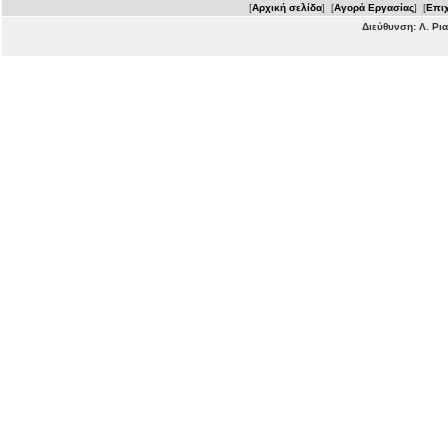
[
Αρχική σελίδα
] [
Αγορά Εργασίας
] [
Επιχ
Διεύθυνση: Λ. Ρι