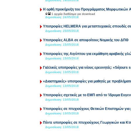
Δημοσίευση:
19/06/2018
Η ορθή προκήρυξη του Προγράμματος Μορφωτικών 
1 αρχεία διαθέσιμα για download
Δημοσίευση:
24/05/2018
Υποτροφίες HELMERA για μεταπτυχιακές σπουδές σε
Δημοσίευση:
23/05/2018
Υποτροφίες ALBA σε αποφοίτους Νομικής του ΔΠΘ
Δημοσίευση:
15/05/2018
Υποτροφίες της Αιγύπτου για εκμάθηση αραβικής γ
Δημοσίευση:
15/05/2018
Γαλλικές υποτροφίες για νέους ερευνητές: «Séjours s
Δημοσίευση:
13/05/2018
«Διαστημικές» υποτροφίες για μαθητές με προβλήματ
Δημοσίευση:
13/05/2018
Υποτροφίες σχετικές με το ΕΜΠ από το Ίδρυμα Ευγεν
Δημοσίευση:
13/05/2018
Υποτροφίες σε πτυχιούχους Θετικών Επιστημών για μ
Δημοσίευση:
13/05/2018
Πέντε υποτροφίες σε πτυχιούχους Γεωργικών και Κ
Δημοσίευση:
13/05/2018