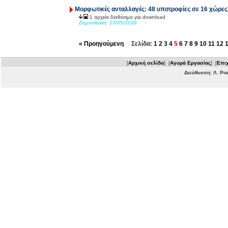
Μορφωτικές ανταλλαγές: 48 υποτροφίες σε 16 χώρες
1 αρχεία διαθέσιμα για download
Δημοσίευση:
13/05/2018
« Προηγούμενη
Σελίδα:
1
2
3
4
5
6
7
8
9
10
11
12
[
Αρχική σελίδα
] [
Αγορά Εργασίας
] [
Επιχ
Διεύθυνση: Λ. Ρι