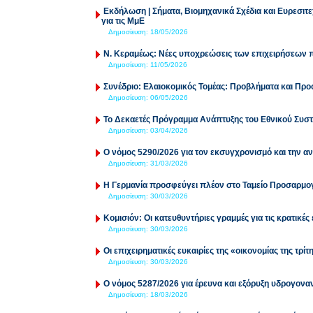
Εκδήλωση | Σήματα, Βιομηχανικά Σχέδια και Ευρεσιτ
για τις ΜμΕ
Δημοσίευση:
18/05/2026
Ν. Κεραμέως: Νέες υποχρεώσεις των επιχειρήσεων 
Δημοσίευση:
11/05/2026
Συνέδριο: Ελαιοκομικός Τομέας: Προβλήματα και Προ
Δημοσίευση:
06/05/2026
Το Δεκαετές Πρόγραμμα Ανάπτυξης του Εθνικού Συσ
Δημοσίευση:
03/04/2026
Ο νόμος 5290/2026 για τον εκσυγχρονισμό και την 
Δημοσίευση:
31/03/2026
Η Γερμανία προσφεύγει πλέον στο Ταμείο Προσαρμο
Δημοσίευση:
30/03/2026
Κομισιόν: Οι κατευθυντήριες γραμμές για τις κρατικές
Δημοσίευση:
30/03/2026
Οι επιχειρηματικές ευκαιρίες της «οικονομίας της τρίτ
Δημοσίευση:
30/03/2026
Ο νόμος 5287/2026 για έρευνα και εξόρυξη υδρογον
Δημοσίευση:
18/03/2026