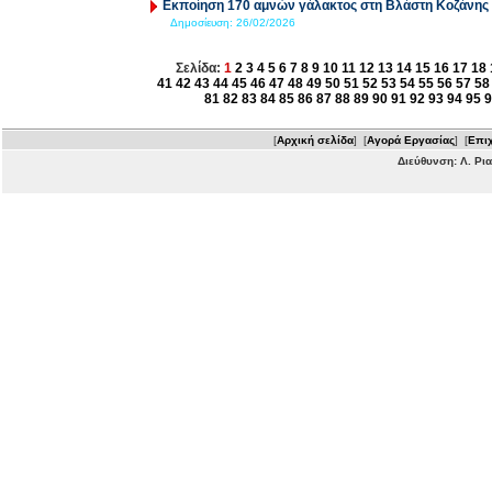
Εκποίηση 170 αμνών γάλακτος στη Βλάστη Κοζάνης
Δημοσίευση:
26/02/2026
Σελίδα:
1
2
3
4
5
6
7
8
9
10
11
12
13
14
15
16
17
18
41
42
43
44
45
46
47
48
49
50
51
52
53
54
55
56
57
58
81
82
83
84
85
86
87
88
89
90
91
92
93
94
95
9
[
Αρχική σελίδα
] [
Αγορά Εργασίας
] [
Επιχ
Διεύθυνση: Λ. Ρι