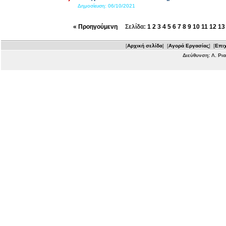
Δημοσίευση:
06/10/2021
« Προηγούμενη
Σελίδα:
1
2
3
4
5
6
7
8
9
10
11
12
13
[
Αρχική σελίδα
] [
Αγορά Εργασίας
] [
Επιχ
Διεύθυνση: Λ. Ρι