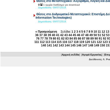
Θέσεις στο Μεταπτυχιακό: Αλγόριθμοι, Λογική και Δι
1 αρχεία διαθέσιμα για download
Δημοσίευση:
09/07/2018
Θέσεις στο Διιδρυματικό Μεταπτυχιακό: Eπιστήμη Δε
Information Technologies)
Δημοσίευση:
09/07/2018
« Προηγούμενη
Σελίδα:
1
2
3
4
5
6
7
8
9
10
11
12
13
36
37
38
39
40
41
42
43
44
45
46
47
48
49
50
51
52
53
76
77
78
79
80
81
82
83
84
85
86
87
88
89
90
91
92
9
111
112
113
114
115
116
117
118
119
120
121
122
123
140
141
142
143
144
145
146
147
148
149
150
15
[
Αρχική σελίδα
] [
Αγορά Εργασίας
] [
Επιχ
Διεύθυνση: Λ. Ρι