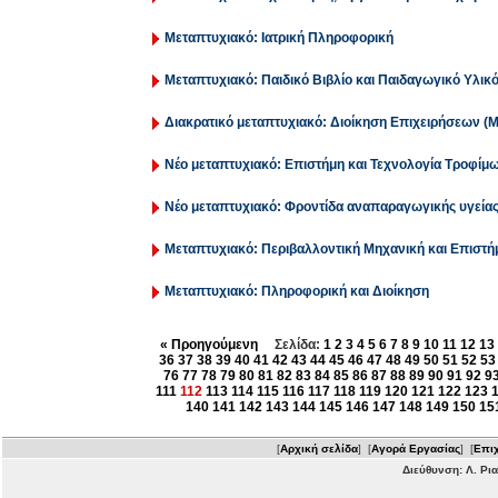
Μεταπτυχιακό: Ιατρική Πληροφορική
Μεταπτυχιακό: Παιδικό Βιβλίο και Παιδαγωγικό Υλικ
Διακρατικό μεταπτυχιακό: Διοίκηση Επιχειρήσεων (
Νέο μεταπτυχιακό: Επιστήμη και Τεχνολογία Τροφίμ
Νέο μεταπτυχιακό: Φροντίδα αναπαραγωγικής υγεία
Μεταπτυχιακό: Περιβαλλοντική Μηχανική και Επιστή
Μεταπτυχιακό: Πληροφορική και Διοίκηση
« Προηγούμενη
Σελίδα:
1
2
3
4
5
6
7
8
9
10
11
12
13
36
37
38
39
40
41
42
43
44
45
46
47
48
49
50
51
52
53
76
77
78
79
80
81
82
83
84
85
86
87
88
89
90
91
92
9
111
112
113
114
115
116
117
118
119
120
121
122
123
140
141
142
143
144
145
146
147
148
149
150
15
[
Αρχική σελίδα
] [
Αγορά Εργασίας
] [
Επιχ
Διεύθυνση: Λ. Ρι