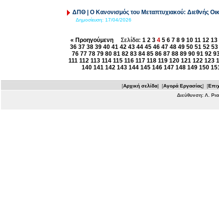
ΔΠΘ | Ο Κανονισμός του Μεταπτυχιακού: Διεθνής Οι
Δημοσίευση:
17/04/2026
« Προηγούμενη
Σελίδα:
1
2
3
4
5
6
7
8
9
10
11
12
13
36
37
38
39
40
41
42
43
44
45
46
47
48
49
50
51
52
53
76
77
78
79
80
81
82
83
84
85
86
87
88
89
90
91
92
9
111
112
113
114
115
116
117
118
119
120
121
122
123
140
141
142
143
144
145
146
147
148
149
150
15
[
Αρχική σελίδα
] [
Αγορά Εργασίας
] [
Επιχ
Διεύθυνση: Λ. Ρι