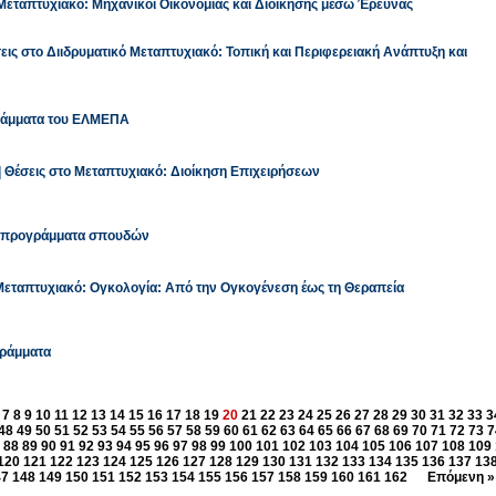
 Μεταπτυχιακό: Μηχανικοί Οικονομίας και Διοίκησης μέσω Έρευνας
ις στο Διιδρυματικό Μεταπτυχιακό: Τοπική και Περιφερειακή Ανάπτυξη και
γράμματα του ΕΛΜΕΠΑ
| Θέσεις στο Μεταπτυχιακό: Διοίκηση Επιχειρήσεων
τα προγράμματα σπουδών
 Μεταπτυχιακό: Ογκολογία: Από την Ογκογένεση έως τη Θεραπεία
γράμματα
7
8
9
10
11
12
13
14
15
16
17
18
19
20
21
22
23
24
25
26
27
28
29
30
31
32
33
3
48
49
50
51
52
53
54
55
56
57
58
59
60
61
62
63
64
65
66
67
68
69
70
71
72
73
7
88
89
90
91
92
93
94
95
96
97
98
99
100
101
102
103
104
105
106
107
108
109
120
121
122
123
124
125
126
127
128
129
130
131
132
133
134
135
136
137
13
47
148
149
150
151
152
153
154
155
156
157
158
159
160
161
162
Επόμενη »