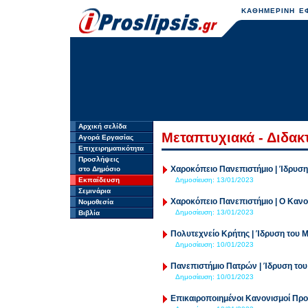
ΚΑΘΗΜΕΡΙΝΗ ΕΦ
Αρχική σελίδα
Μεταπτυχιακά - Διδακ
Αγορά Εργασίας
Επιχειρηματικότητα
Προσλήψεις
Χαροκόπειο Πανεπιστήμιο | Ίδρυσ
στο Δημόσιο
Εκπαίδευση
Δημοσίευση:
13/01/2023
Σεμινάρια
Χαροκόπειο Πανεπιστήμιο | Ο Κανο
Νομοθεσία
Δημοσίευση:
13/01/2023
Βιβλία
Πολυτεχνείο Κρήτης | Ίδρυση του
Δημοσίευση:
10/01/2023
Πανεπιστήμιο Πατρών | Ίδρυση του
Δημοσίευση:
10/01/2023
Επικαιροποιημένοι Κανονισμοί Π