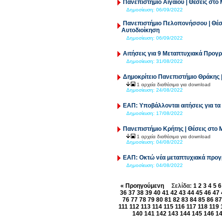
Πανεπιστήμιο Αιγαίου | Θέσεις στο
Δημοσίευση:
06/09/2022
Πανεπιστήμιο Πελοπονήσσου | Θέσε
Αυτοδιοίκηση
Δημοσίευση:
06/09/2022
Αιτήσεις για 9 Μεταπτυχιακά Προ
Δημοσίευση:
31/08/2022
Δημοκρίτειο Πανεπιστήμιο Θράκης 
1 αρχεία διαθέσιμα για download
Δημοσίευση:
24/08/2022
ΕΑΠ: Υποβάλλονται αιτήσεις για 
Δημοσίευση:
17/08/2022
Πανεπιστήμιο Κρήτης | Θέσεις στο
1 αρχεία διαθέσιμα για download
Δημοσίευση:
04/08/2022
ΕΑΠ: Οκτώ νέα μεταπτυχιακά προ
Δημοσίευση:
04/08/2022
« Προηγούμενη
Σελίδα:
1
2
3
4
5
6
36
37
38
39
40
41
42
43
44
45
46
47
76
77
78
79
80
81
82
83
84
85
86
87
111
112
113
114
115
116
117
118
119
140
141
142
143
144
145
146
1