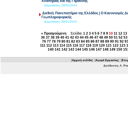
Αναπηρίας και της Γήρανσης
Δημοσίευση:
28/01/2024
Διεθνές Πανεπιστήμιο της Ελλάδος | Ο Κανονισμός 
Γεωπληροφορικής
Δημοσίευση:
28/01/2024
« Προηγούμενη
Σελίδα:
1
2
3
4
5
6
7
8
9
10
11
12
13
36
37
38
39
40
41
42
43
44
45
46
47
48
49
50
51
52
53
76
77
78
79
80
81
82
83
84
85
86
87
88
89
90
91
92
9
111
112
113
114
115
116
117
118
119
120
121
122
123
140
141
142
143
144
145
146
147
148
149
150
15
[
Αρχική σελίδα
] [
Αγορά Εργασίας
] [
Επιχ
Διεύθυνση: Λ. Ρι