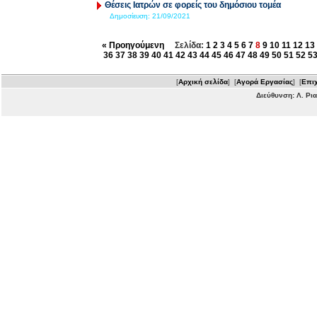
Θέσεις Ιατρών σε φορείς του δημόσιου τομέα
Δημοσίευση:
21/09/2021
« Προηγούμενη
Σελίδα:
1
2
3
4
5
6
7
8
9
10
11
12
13
36
37
38
39
40
41
42
43
44
45
46
47
48
49
50
51
52
5
[
Αρχική σελίδα
] [
Αγορά Εργασίας
] [
Επιχ
Διεύθυνση: Λ. Ρι