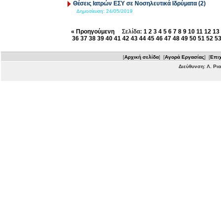
Θέσεις Ιατρών ΕΣΥ σε Νοσηλευτικά Ιδρύματα (2)
Δημοσίευση:
24/05/2019
« Προηγούμενη
Σελίδα:
1
2
3
4
5
6
7
8
9
10
11
12
13
36
37
38
39
40
41
42
43
44
45
46
47
48
49
50
51
52
5
[
Αρχική σελίδα
] [
Αγορά Εργασίας
] [
Επιχ
Διεύθυνση: Λ. Ρι