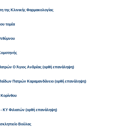
υση της Κλινικής Φαρμακολογίας
ιου τομέα
Ρεθύμνου
Κομοτηνής
Πατρών Ο Άγιος Ανδρέας (ορθή επανάληψη)
 Παίδων Πατρών Καραμανδάνειο (ορθή επανάληψη)
 Κορίνθου
 - ΚΥ Φιλιατών (ορθή επανάληψη)
Ασκληπιείο Βούλας