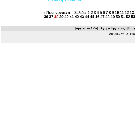
Δημοσίευση:
25/10/2018
« Προηγούμενη
Σελίδα:
1
2
3
4
5
6
7
8
9
10
11
12
13
36
37
38
39
40
41
42
43
44
45
46
47
48
49
50
51
52
5
[
Αρχική σελίδα
] [
Αγορά Εργασίας
] [
Επιχ
Διεύθυνση: Λ. Ρι