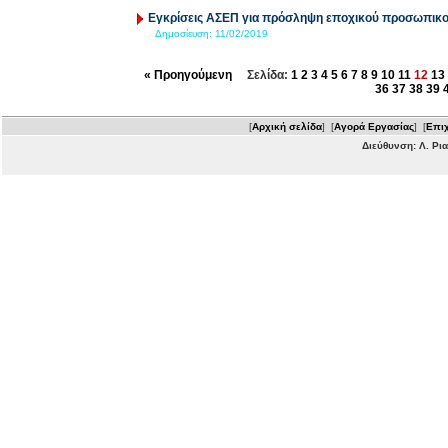
Εγκρίσεις ΑΣΕΠ για πρόσληψη εποχικού προσωπικ
Δημοσίευση:
11/02/2019
« Προηγούμενη
Σελίδα:
1
2
3
4
5
6
7
8
9
10
11
12
13
36
37
38
39
[
Αρχική σελίδα
] [
Αγορά Εργασίας
] [
Επιχ
Διεύθυνση: Λ. Ρι