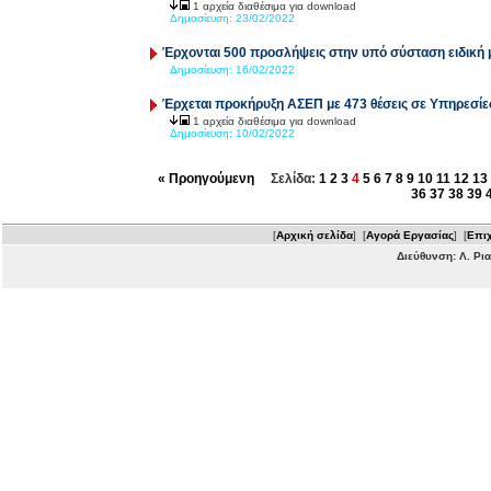
1 αρχεία διαθέσιμα για download
Δημοσίευση:
23/02/2022
Έρχονται 500 προσλήψεις στην υπό σύσταση ειδική
Δημοσίευση:
16/02/2022
Έρχεται προκήρυξη ΑΣΕΠ με 473 θέσεις σε Υπηρεσί
1 αρχεία διαθέσιμα για download
Δημοσίευση:
10/02/2022
« Προηγούμενη
Σελίδα:
1
2
3
4
5
6
7
8
9
10
11
12
13
36
37
38
39
[
Αρχική σελίδα
] [
Αγορά Εργασίας
] [
Επιχ
Διεύθυνση: Λ. Ρι