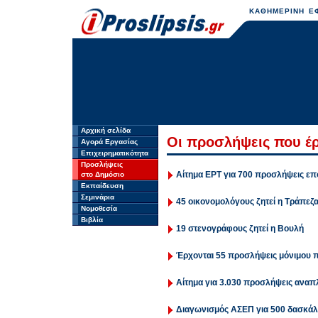
ΚΑΘΗΜΕΡΙΝΗ ΕΦ
Αρχική σελίδα
Οι προσλήψεις που έρ
Αγορά Εργασίας
Επιχειρηματικότητα
Προσλήψεις
Αίτημα ΕΡΤ για 700 προσλήψεις ε
στο Δημόσιο
Εκπαίδευση
Σεμινάρια
45 οικονομολόγους ζητεί η Τράπεζ
Νομοθεσία
Βιβλία
19 στενογράφους ζητεί η Βουλή
Έρχονται 55 προσλήψεις μόνιμου
Αίτημα για 3.030 προσλήψεις ανα
Διαγωνισμός ΑΣΕΠ για 500 δασκάλ