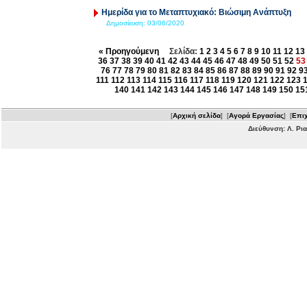
Ημερίδα για το Μεταπτυχιακό: Βιώσιμη Ανάπτυξη
Δημοσίευση:
03/06/2020
« Προηγούμενη
Σελίδα:
1
2
3
4
5
6
7
8
9
10
11
12
13
36
37
38
39
40
41
42
43
44
45
46
47
48
49
50
51
52
5
76
77
78
79
80
81
82
83
84
85
86
87
88
89
90
91
92
9
111
112
113
114
115
116
117
118
119
120
121
122
123
140
141
142
143
144
145
146
147
148
149
150
15
[
Αρχική σελίδα
] [
Αγορά Εργασίας
] [
Επιχ
Διεύθυνση: Λ. Ρι