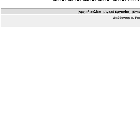
140
141
142
143
144
145
146
147
148
149
150
15
[
Αρχική σελίδα
] [
Αγορά Εργασίας
] [
Επιχ
Διεύθυνση: Λ. Ρι