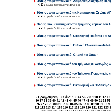
Θέσεις στο μεταπτυχιακό: Αειφορική Διαχείριση Πε
1 αρχεία διαθέσιμα για download
Θέσεις στο μεταπτυχιακό της Κτηνιατρικής Σχολής Α
1 αρχεία διαθέσιμα για download
Θεσεις στο μεταπτυχιακό του Τμήματος Χημείας του 
1 αρχεία διαθέσιμα για download
Θέσεις στο μεταπτυχιακό: Οικολογική Ποιότητα και 
Θέσεις στο μεταπτυχιακό: Γαλλική Γλώσσα και Φιλολ
Θέσεις στο μεταπτυχιακό: Οπτική και Όραση
Θέσεις στο μεταπτυχιακό του Τμήματος Φιλοσοφίας 
Θέσεις στο μεταπτυχιακό του Τμήματος Ποιμαντικής 
1 αρχεία διαθέσιμα για download
Θέσεις στο μεταπτυχιακό: Οικονομική και Πολιτική
« Προηγούμενη
Σελίδα:
1
2
3
4
5
6
7
8
9
10
11
12
13
36
37
38
39
40
41
42
43
44
45
46
47
48
49
50
51
52
53
76
77
78
79
80
81
82
83
84
85
86
87
88
89
90
91
92
9
111
112
113
114
115
116
117
118
119
120
121
122
123