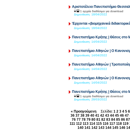
Αριστοτέλειο Πανεπιστήμιο Θεσσαλ
1 αρχεία διαθέσιμα για download
Δημοσίευση:
18/04/2022
Έρχονται «βιομηχανικά διδακτορικά
Δημοσίευση:
18/04/2022
Πανεπιστήμιο Κρήτης | Θέσεις στο
Δημοσίευση:
14/04/2022
Πανεπιστήμιο Αθηνών | Ο Κανονισ
Δημοσίευση:
14/04/2022
Πανεπιστήμιο Αθηνών | Τροποποίησ
Δημοσίευση:
14/04/2022
Πανεπιστήμιο Αθηνών | Ο Κανονισμ
Δημοσίευση:
14/04/2022
Πανεπιστήμιο Κρήτης | Θέσεις στο
1 αρχεία διαθέσιμα για download
Δημοσίευση:
28/03/2022
« Προηγούμενη
Σελίδα:
1
2
3
4
5
6
36
37
38
39
40
41
42
43
44
45
46
47
76
77
78
79
80
81
82
83
84
85
86
87
111
112
113
114
115
116
117
118
119
140
141
142
143
144
145
146
1