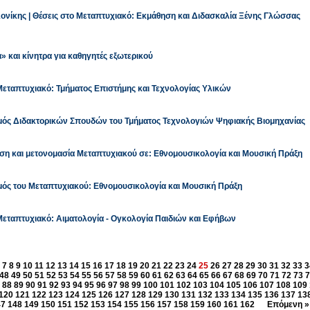
ονίκης | Θέσεις στο Μεταπτυχιακό: Εκμάθηση και Διδασκαλία Ξένης Γλώσσας
» και κίνητρα για καθηγητές εξωτερικού
 Μεταπτυχιακό: Τμήματος Επιστήμης και Τεχνολογίας Υλικών
μός Διδακτορικών Σπουδών του Τμήματος Τεχνολογιών Ψηφιακής Βιομηχανίας
η και μετονομασία Μεταπτυχιακού σε: Εθνομουσικολογία και Μουσική Πράξη
ός του Μεταπτυχιακού: Εθνομουσικολογία και Μουσική Πράξη
 Μεταπτυχιακό: Αιματολογία - Ογκολογία Παιδιών και Εφήβων
7
8
9
10
11
12
13
14
15
16
17
18
19
20
21
22
23
24
25
26
27
28
29
30
31
32
33
3
48
49
50
51
52
53
54
55
56
57
58
59
60
61
62
63
64
65
66
67
68
69
70
71
72
73
7
88
89
90
91
92
93
94
95
96
97
98
99
100
101
102
103
104
105
106
107
108
109
120
121
122
123
124
125
126
127
128
129
130
131
132
133
134
135
136
137
13
47
148
149
150
151
152
153
154
155
156
157
158
159
160
161
162
Επόμενη »