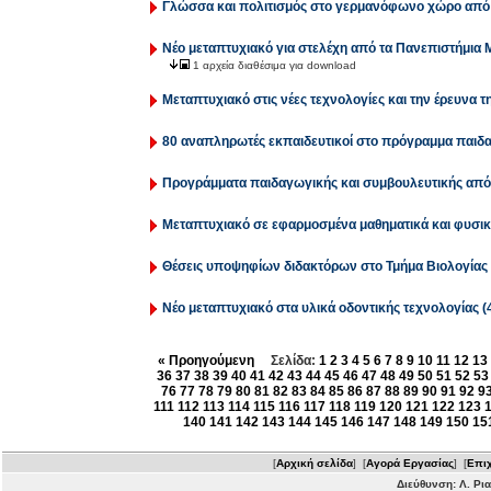
Γλώσσα και πολιτισμός στο γερμανόφωνο χώρο από τ
Νέο μεταπτυχιακό για στελέχη από τα Πανεπιστήμια Μ
1 αρχεία διαθέσιμα για download
Μεταπτυχιακό στις νέες τεχνολογίες και την έρευνα τ
80 αναπληρωτές εκπαιδευτικοί στο πρόγραμμα παιδα
Προγράμματα παιδαγωγικής και συμβουλευτικής από 
Μεταπτυχιακό σε εφαρμοσμένα μαθηματικά και φυσικέ
Θέσεις υποψηφίων διδακτόρων στο Τμήμα Βιολογίας 
Νέο μεταπτυχιακό στα υλικά οδοντικής τεχνολογίας (4
« Προηγούμενη
Σελίδα:
1
2
3
4
5
6
7
8
9
10
11
12
13
36
37
38
39
40
41
42
43
44
45
46
47
48
49
50
51
52
53
76
77
78
79
80
81
82
83
84
85
86
87
88
89
90
91
92
9
111
112
113
114
115
116
117
118
119
120
121
122
123
140
141
142
143
144
145
146
147
148
149
150
15
[
Αρχική σελίδα
] [
Αγορά Εργασίας
] [
Επιχ
Διεύθυνση: Λ. Ρι