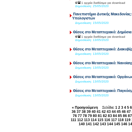
1 αρχεία διαθέσιμα για download
Δημοσίευση:
25/05/2020
Πανεπιστήμιο Δυτικής Μακεδονίας
Υπολογιστών
Δημοσίευση:
15/05/2020
Θέσεις στο Μεταπτυχιακό: Δημόσια 
1 αρχεία διαθέσιμα για download
Δημοσίευση:
13/05/2020
Θέσεις στο Μεταπτυχιακό: Διακυβέρ
Δημοσίευση:
13/05/2020
Θέσεις στο Μεταπτυχιακό: Νανοϊατ
Δημοσίευση:
13/05/2020
Θέσεις στο Μεταπτυχιακό: Οργάνωσ
Δημοσίευση:
13/05/2020
Θέσεις στο Μεταπτυχιακό: Παγκόσ
Δημοσίευση:
13/05/2020
« Προηγούμενη
Σελίδα:
1
2
3
4
5
6
36
37
38
39
40
41
42
43
44
45
46
47
76
77
78
79
80
81
82
83
84
85
86
87
111
112
113
114
115
116
117
118
119
140
141
142
143
144
145
146
1