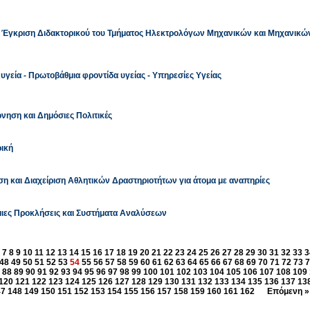
: Έγκριση Διδακτορικού του Τμήματος Ηλεκτρολόγων Μηχανικών και Μηχανικώ
υγεία - Πρωτοβάθμια φροντίδα υγείας - Υπηρεσίες Υγείας
νηση και Δημόσιες Πολιτικές
ρική
η και Διαχείριση Αθλητικών Δραστηριοτήτων για άτομα με αναπηρίες
μιες Προκλήσεις και Συστήματα Αναλύσεων
7
8
9
10
11
12
13
14
15
16
17
18
19
20
21
22
23
24
25
26
27
28
29
30
31
32
33
3
48
49
50
51
52
53
54
55
56
57
58
59
60
61
62
63
64
65
66
67
68
69
70
71
72
73
7
88
89
90
91
92
93
94
95
96
97
98
99
100
101
102
103
104
105
106
107
108
109
120
121
122
123
124
125
126
127
128
129
130
131
132
133
134
135
136
137
13
47
148
149
150
151
152
153
154
155
156
157
158
159
160
161
162
Επόμενη »