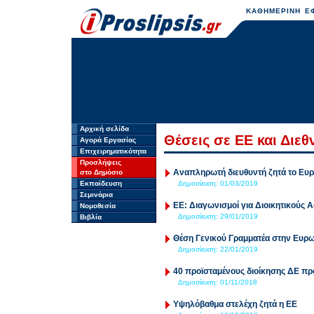
ΚΑΘΗΜΕΡΙΝΗ ΕΦ
Αρχική σελίδα
Θέσεις σε ΕΕ και Διε
Αγορά Εργασίας
Επιχειρηματικότητα
Προσλήψεις
Αναπληρωτή διευθυντή ζητά το Ευρ
στο Δημόσιο
Εκπαίδευση
Δημοσίευση:
01/03/2019
Σεμινάρια
ΕΕ: Διαγωνισμοί για Διοικητικούς 
Νομοθεσία
Δημοσίευση:
29/01/2019
Βιβλία
Θέση Γενικού Γραμματέα στην Ευρ
Δημοσίευση:
22/01/2019
40 προϊσταμένους διοίκησης ΔΕ πρ
Δημοσίευση:
01/11/2018
Υψηλόβαθμα στελέχη ζητά η ΕΕ