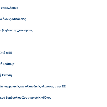
ύς υπαλλήλους
λλήλους ασφάλειας
και βοηθούς αρχειονόμους
ζητά η ΕΕ
κή Τράπεζα
κή Ένωση
ν γερμανικής και ολλανδικής γλώσσας στην ΕΕ
κού Συμβουλίου Συστημικού Κινδύνου