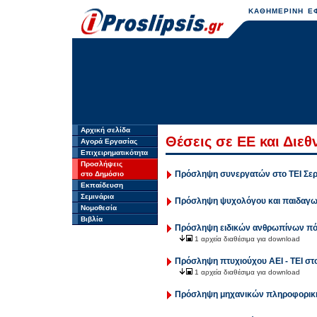
ΚΑΘΗΜΕΡΙΝΗ ΕΦ
Αρχική σελίδα
Θέσεις σε ΕΕ και Διε
Αγορά Εργασίας
Επιχειρηματικότητα
Προσλήψεις
Πρόσληψη συνεργατών στο ΤΕΙ Σε
στο Δημόσιο
Εκπαίδευση
Σεμινάρια
Πρόσληψη ψυχολόγου και παιδαγω
Νομοθεσία
Βιβλία
Πρόσληψη ειδικών ανθρωπίνων πό
1 αρχεία διαθέσιμα για download
Πρόσληψη πτυχιούχου ΑΕΙ - ΤΕΙ στ
1 αρχεία διαθέσιμα για download
Πρόσληψη μηχανικών πληροφορική