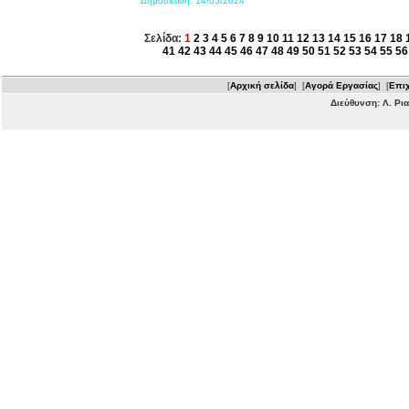
Δημοσίευση:
14/05/2024
Σελίδα:
1
2
3
4
5
6
7
8
9
10
11
12
13
14
15
16
17
18
41
42
43
44
45
46
47
48
49
50
51
52
53
54
55
56
[
Αρχική σελίδα
] [
Αγορά Εργασίας
] [
Επιχ
Διεύθυνση: Λ. Ρι