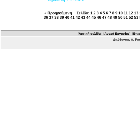
Δημοσίευση:
13/05/2019
« Προηγούμενη
Σελίδα:
1
2
3
4
5
6
7
8
9
10
11
12
13
36
37
38
39
40
41
42
43
44
45
46
47
48
49
50
51
52
53
[
Αρχική σελίδα
] [
Αγορά Εργασίας
] [
Επιχ
Διεύθυνση: Λ. Ρι