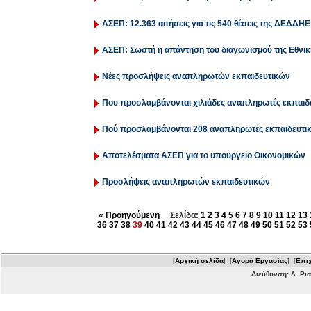
ΑΣΕΠ: 12.363 αιτήσεις για τις 540 θέσεις της ΔΕΔΔΗΕ
ΑΣΕΠ: Σωστή η απάντηση του διαγωνισμού της Εθνι
Νέες προσλήψεις αναπληρωτών εκπαιδευτικών
Που προσλαμβάνονται χιλιάδες αναπληρωτές εκπαιδε
Πού προσλαμβάνονται 208 αναπληρωτές εκπαιδευτικο
Αποτελέσματα ΑΣΕΠ για το υπουργείο Οικονομικών
Προσλήψεις αναπληρωτών εκπαιδευτικών
« Προηγούμενη
Σελίδα:
1
2
3
4
5
6
7
8
9
10
11
12
13
36
37
38
39
40
41
42
43
44
45
46
47
48
49
50
51
52
53
[
Αρχική σελίδα
] [
Αγορά Εργασίας
] [
Επιχ
Διεύθυνση: Λ. Ρι