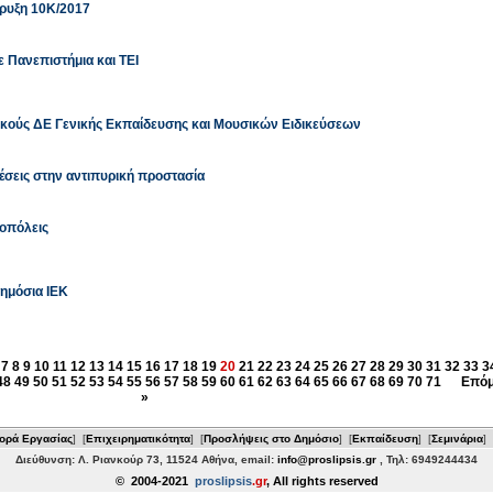
ρυξη 10Κ/2017
 Πανεπιστήμια και ΤΕΙ
ικούς ΔΕ Γενικής Εκπαίδευσης και Μουσικών Ειδικεύσεων
έσεις στην αντιπυρική προστασία
οπόλεις
ημόσια ΙΕΚ
7
8
9
10
11
12
13
14
15
16
17
18
19
20
21
22
23
24
25
26
27
28
29
30
31
32
33
3
48
49
50
51
52
53
54
55
56
57
58
59
60
61
62
63
64
65
66
67
68
69
70
71
Επό
»
ορά Εργασίας
] [
Επιχειρηματικότητα
] [
Προσλήψεις στο Δημόσιο
] [
Εκπαίδευση
] [
Σεμινάρια
] 
Διεύθυνση: Λ. Ριανκούρ 73, 11524 Αθήνα, email:
info@proslipsis.gr
, Τηλ: 6949244434
© 2004-2021
proslipsis
.gr
, All rights reserved