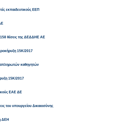
ές εκπαιδευτικούς ΕΕΠ
ΔΕ
ις 158 θέσεις της ΔΕΔΔΗΕ ΑΕ
προκήρυξη 15Κ/2017
ναπληρωτών καθηγητών
ρυξη 15Κ/2017
ικούς ΕΑΕ ΔΕ
έσεις του υπουργείου Δικαιοσύνης
η ΔΕΗ