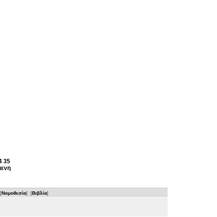
4
35
μενη
[
Νομοθεσία
] [
Βιβλία
]