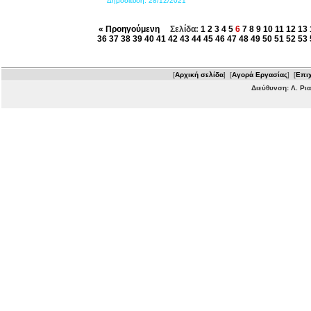
Δημοσίευση:
28/12/2021
« Προηγούμενη
Σελίδα:
1
2
3
4
5
6
7
8
9
10
11
12
13
36
37
38
39
40
41
42
43
44
45
46
47
48
49
50
51
52
53
[
Αρχική σελίδα
] [
Αγορά Εργασίας
] [
Επιχ
Διεύθυνση: Λ. Ρι