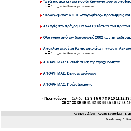
Τα εξεταστικά κέντρα που θα διαγωνιστούν οι υποψήφ
1 αρχεία διαθέσιμα για download
"Πελαγωμενο" ΑΣΕΠ, «παγωμένες» προσλήψεις και
Αλλαγές στο πρόγραμμα των εξετάσεων του πρώτου 
Όλα γύρω από τον διαγωνισμό 2002 των εκπαιδευτι
Αποκλειστικό: έτσι θα πιστοποιείται η γνώση ηλεκτ
1 αρχεία διαθέσιμα για download
ΑΠΟΨΗ ΜΑΣ: Η συνέντευξη της προχειρότητας
ΑΠΟΨΗ ΜΑΣ: Είμαστε ανώριμοι!
ΑΠΟΨΗ ΜΑΣ: Ποιά αξιοκρατία;
« Προηγούμενη
Σελίδα:
1
2
3
4
5
6
7
8
9
10
11
12
13
36
37
38
39
40
41
42
43
44
45
46
47
48
49
[
Αρχική σελίδα
] [
Αγορά Εργασίας
] [
Επιχ
Διεύθυνση: Λ. Ρι